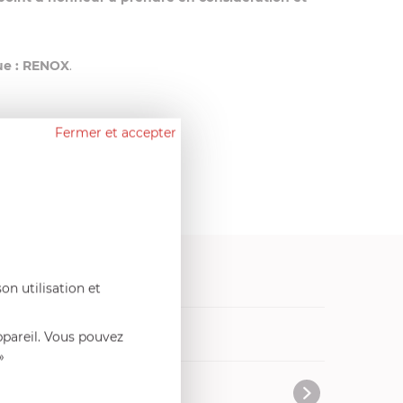
que : RENOX
.
Fermer et accepter
ecyclable
.
on utilisation et
vres de cuisine
ppareil. Vous pouvez
»