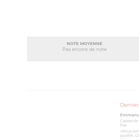
NOTE MOYENNE
Pas encore de note
Dernier
Emmanue
Casserole 
fixe
«Nous so
qualité. C