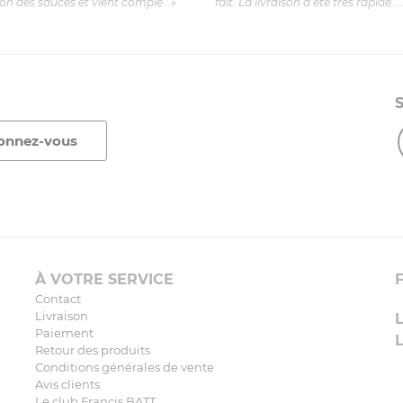
ion des sauces et vient complé...»
fait. La livraison a été très rapide. ..
À VOTRE SERVICE
Contact
Livraison
Paiement
Retour des produits
Conditions générales de vente
Avis clients
Le club Francis BATT