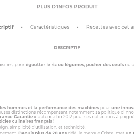
PLUS D'INFOS PRODUIT
riptif
Caractéristiques
Recettes avec cet ar
DESCRIPTIF
uisines, pour
égoutter le riz ou légumes
,
pocher des oeufs
ou d
 des hommes et la performance des machines
pour
une innova
euses distinctions récompensant notamment sa politique d’innovati
France Garantie »
obtenue fin 2012 pour ses collections à poigné
ticles culinaires français
!
gn, simplicité d’utilisation, et technicité.
onnement.
Depuis plus de 20 ans
déjà, la marque Cristel met
un 