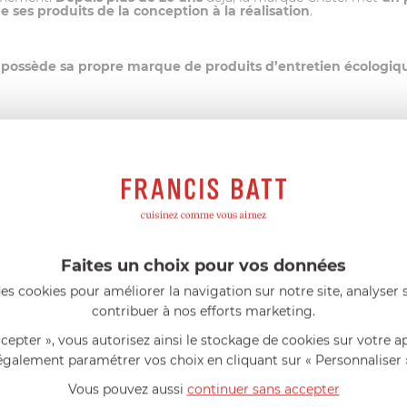
ses produits de la conception à la réalisation
.
l possède sa propre marque de produits d’entretien écologi
 (Ecocert ou Ecolabel)
sioactifs d’origine végétale et à un emballage entièrement r
Faites un choix pour vos données
FRANCIS BATT RECOMMANDE
es cookies pour améliorer la navigation sur notre site, analyser s
contribuer à nos efforts marketing.
eillés
Consommables complémentaires
Li
ccepter », vous autorisez ainsi le stockage de cookies sur votre a
également paramétrer vos choix en cliquant sur « Personnaliser 
Vous pouvez aussi
continuer sans accepter
PRODUITS CONSEILLÉS