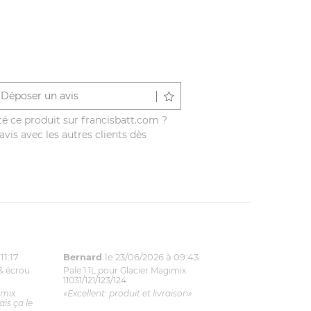
Déposer un avis
é ce produit sur francisbatt.com ?
vis avec les autres clients dès
11:17
Bernard
le 23/06/2026 à 09:43
& écrou
Pale 1.1L pour Glacier Magimix
11031/121/123/124
imix.
«Excellent: produit et livraison»
is ça le