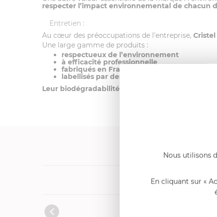
respecter l’impact environnemental de chacun de 
Entretien :
Au cœur des préoccupations de l’entreprise,
Criste
Une large gamme de produits :
respectueux de l’environnement
à
efficacité professionnelle
fabriqués en France
labellisés par des organismes indépendants
Leur biodégradabilité est optimale grâce aux ten
Nous utilisons d
Produits cons
En cliquant sur « A