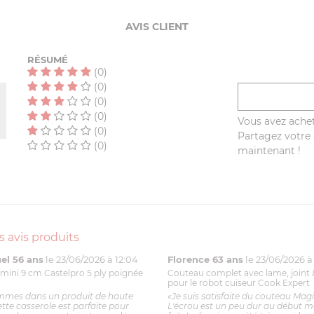
AVIS CLIENT
RÉSUMÉ
(0)
(0)
(0)
(0)
Vous avez achet
(0)
Partagez votre a
(0)
maintenant !
s avis produits
l 56 ans
le 23/06/2026 à 12:04
Florence 63 ans
le 23/06/2026 à 
mini 9 cm Castelpro 5 ply poignée
Couteau complet avec lame, joint 
pour le robot cuiseur Cook Expert
mmes dans un produit de haute
«Je suis satisfaite du couteau Mag
ette casserole est parfaite pour
L'écrou est un peu dur au début ma