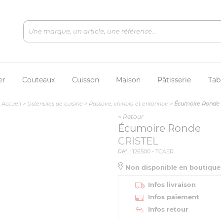
er
Couteaux
Cuisson
Maison
Pâtisserie
Tab
Accueil
>
Ustensiles de cuisine
>
Passoire, chinois, et entonnoir
>
Écumoire Ronde
<
Retour
Écumoire Ronde
CRISTEL
Réf. : 126500 - TCAER
Non disponible en boutiqu
Infos livraison
Infos paiement
Infos retour