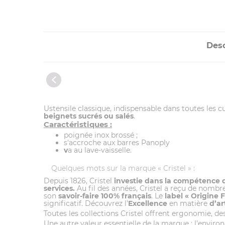
Desc
Ustensile classique, indispensable dans toutes les c
beignets sucrés ou salés
.
Caractéristiques :
poignée inox brossé ;
s'accroche aux barres Panoply
v
a au lave-vaisselle.
Quelques mots sur la marque « Cristel » :
Depuis 1826, Cristel
investie dans la compétence
services.
Au fil des années, Cristel a reçu de nombr
son
savoir-faire 100% français
. Le
label
« Origine 
significatif. Découvrez l’
Excellence
en matière
d’ar
Toutes les collections Cristel offrent ergonomie, desi
Une autre valeur essentielle de la marque : l’envir