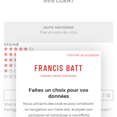
AVIS CLIENT
NOTE MOYENNE
Pas encore de note
RÉSUMÉ
(0)
(0)
Fermer et accepter
(0)
(0)
(0)
(0)
Faites un choix pour vos
Déposer un avis
données
Nous utilisons des cookies pour améliorer
Vous avez acheté ce produit sur francisbatt.com ?
la navigation sur notre site, analyser son
Partagez votre avis avec les autres clients dès maintenant !
utilisation et contribuer à nos efforts