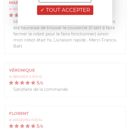
MARYLINE
TOUT ACCEPTER
le 18/05/2021 à 12:59:37
5
/
5
Mon robot Magimix étant très ancien j'ai vraiment
été heureuse de trouver le couvercle (il sert à faire
fermer le robot pour le faire fonctionner) sinon
mon robot était hs. Livraison rapide . Merci Francis
Batt
VÉRONIQUE
le 28/04/2021 à 15:51:10
5
/
5
Satisfaite de la commande.
FLORENT
le 20/12/2018 à 13:25:54
5
/
5