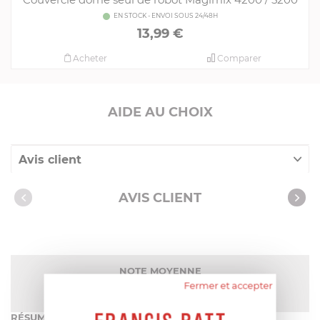
EN STOCK - ENVOI SOUS 24/48H
13,99 €
Acheter
Comparer
AIDE AU CHOIX
Avis client
Nos clients ont aussi acheté
AVIS CLIENT
NOTE MOYENNE
5
/
5
(6 avis)
Fermer et accepter
RÉSUMÉ