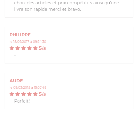
choix des articles et prix compétitifs ainsi qu'une
livraison rapide merci et bravo.
PHILIPPE
le 15/09/2017 à 09:24:30
5
/
5
-
AUDE
le 09/03/2015 à 15:07:48
5
/
5
Parfait!