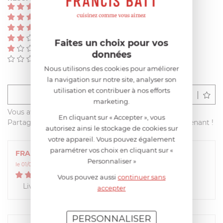
(6)
(0)
(0)
(0)
Faites un choix pour vos
(0)
données
(0)
Nous utilisons des cookies pour améliorer
la navigation sur notre site, analyser son
utilisation et contribuer à nos efforts
Déposer un avis
marketing.
Vous avez acheté ce produit sur francisbatt.com ?
En cliquant sur « Accepter », vous
Partagez votre avis avec les autres clients dès maintenant !
autorisez ainsi le stockage de cookies sur
votre appareil. Vous pouvez également
paramétrer vos choix en cliquant sur «
FRANCOISE
Personnaliser »
le 01/01/2022 à 13:53:30
5
/
5
Vous pouvez aussi
continuer sans
Livraison rapide, conforme à l’original
accepter
PERSONNALISER