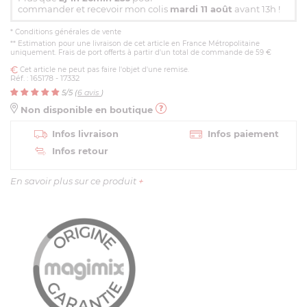
commander et recevoir mon colis
mardi 11 août
avant 13h !
*
Conditions générales de vente
** Estimation pour une livraison de cet article en France Métropolitaine
uniquement. Frais de port offerts à partir d'un total de commande de 59 €
Cet article ne peut pas faire l'objet d'une remise.
Réf. : 165178 - 17332
5
/5 (
6
avis
)
Non disponible en boutique
Infos livraison
Infos paiement
Infos retour
En savoir plus sur ce produit
+