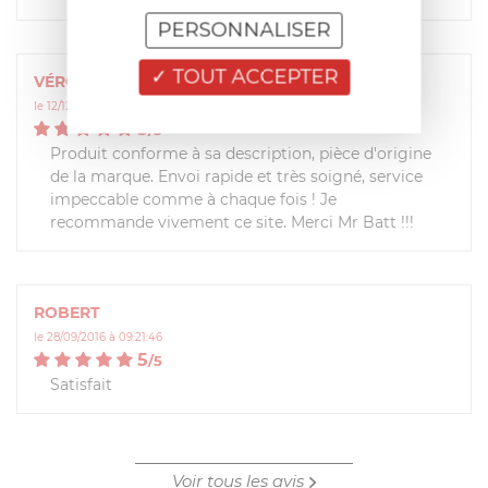
PERSONNALISER
TOUT ACCEPTER
VÉRONIQUE
le 12/12/2017 à 14:15:30
5
/
5
Produit conforme à sa description, pièce d'origine
de la marque. Envoi rapide et très soigné, service
impeccable comme à chaque fois ! Je
recommande vivement ce site. Merci Mr Batt !!!
ROBERT
le 28/09/2016 à 09:21:46
5
/
5
Satisfait
Voir tous les avis