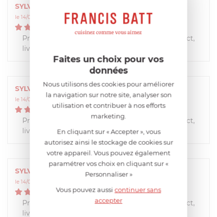
SYLVIE
le 14/01/2019 à 16:47:28
5
/
5
Produit de qualité, comme le vendeur, prix correct,
livraison rapide.
Faites un choix pour vos
données
Nous utilisons des cookies pour améliorer
SYLVIE
la navigation sur notre site, analyser son
le 14/01/2019 à 16:47:26
utilisation et contribuer à nos efforts
5
/
5
marketing.
Produit de qualité, comme le vendeur, prix correct,
livraison rapide.
En cliquant sur « Accepter », vous
autorisez ainsi le stockage de cookies sur
votre appareil. Vous pouvez également
paramétrer vos choix en cliquant sur «
SYLVIE
Personnaliser »
le 14/01/2019 à 16:47:22
Vous pouvez aussi
continuer sans
5
/
5
accepter
Produit de qualité, comme le vendeur, prix correct,
livraison rapide.