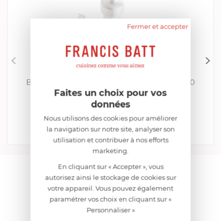
Fermer et accepter
MAGIMIX
Batteur à blancs d'oeufs pour robot 3100-3200
Faites un choix pour vos
Magimix
données
EN STOCK, ENVOI SOUS 48H
Nous utilisons des cookies pour améliorer
24,99 €
la navigation sur notre site, analyser son
Acheter
Comparer
utilisation et contribuer à nos efforts
marketing.
En cliquant sur « Accepter », vous
AIDE AU CHOIX
autorisez ainsi le stockage de cookies sur
votre appareil. Vous pouvez également
paramétrer vos choix en cliquant sur «
AVIS CLIENT
Personnaliser »