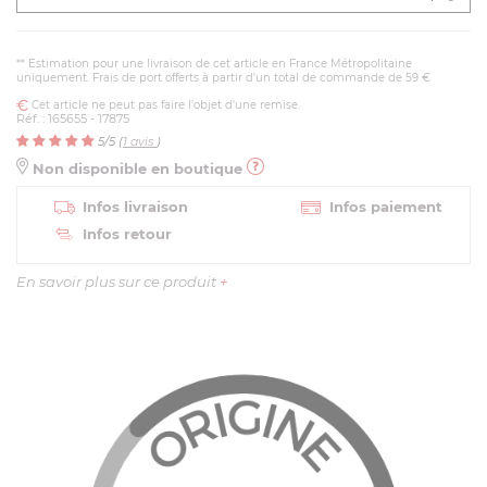
** Estimation pour une livraison de cet article en France Métropolitaine
uniquement. Frais de port offerts à partir d'un total de commande de 59 €
Cet article ne peut pas faire l'objet d'une remise.
Réf. : 165655 - 17875
5
/5 (
1
avis
)
Non disponible en boutique
Infos livraison
Infos paiement
Infos retour
En savoir plus sur ce produit
+