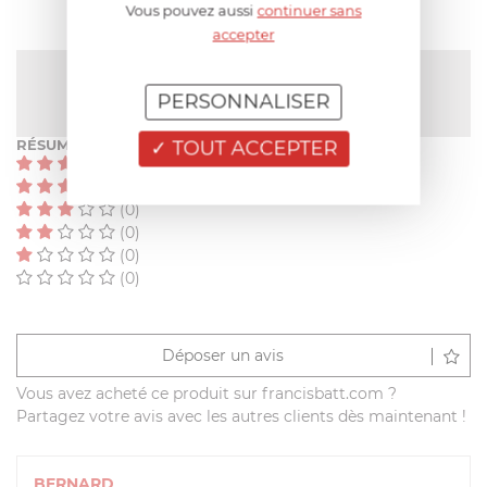
Vous pouvez aussi
continuer sans
accepter
NOTE MOYENNE
5
/
5
(1 avis)
PERSONNALISER
TOUT ACCEPTER
RÉSUMÉ
(1)
(0)
(0)
(0)
(0)
(0)
Déposer un avis
Vous avez acheté ce produit sur francisbatt.com ?
Partagez votre avis avec les autres clients dès maintenant !
BERNARD