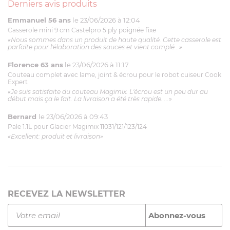
Derniers avis produits
Emmanuel 56 ans
le 23/06/2026 à 12:04
Casserole mini 9 cm Castelpro 5 ply poignée fixe
«Nous sommes dans un produit de haute qualité. Cette casserole est
parfaite pour l'élaboration des sauces et vient complé...»
Florence 63 ans
le 23/06/2026 à 11:17
Couteau complet avec lame, joint & écrou pour le robot cuiseur Cook
Expert
«Je suis satisfaite du couteau Magimix. L'écrou est un peu dur au
début mais ça le fait. La livraison a été très rapide. ...»
Bernard
le 23/06/2026 à 09:43
Pale 1.1L pour Glacier Magimix 11031/121/123/124
«Excellent: produit et livraison»
RECEVEZ LA NEWSLETTER