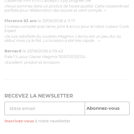
Casserole mini 9 cm Castelpro 5 ply poignée fixe
«Nous sommes dans un produit de haute qualité. Cette casserole est
parfaite pour l'élaboration des sauces et vient complé...»
Florence 63 ans
le 23/06/2026 à 11:17
Couteau complet avec lame, joint & écrou pour le robot cuiseur Cook
Expert
«Je suis satisfaite du couteau Magimix. L'écrou est un peu dur au
début mais ça le fait. La livraison a été très rapide. ...»
Bernard
le 23/06/2026 à 09:43
Pale 1.1L pour Glacier Magimix 11031/121/123/124
«Excellent: produit et livraison»
RECEVEZ LA NEWSLETTER
Inscrivez-vous
à notre newsletter