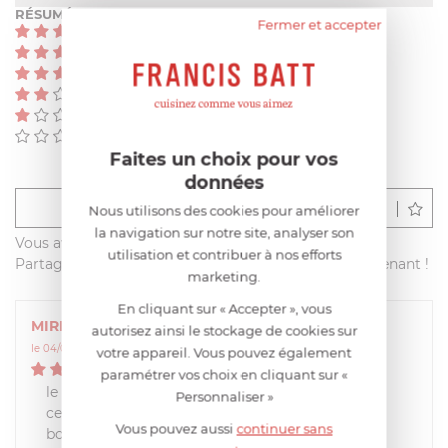
RÉSUMÉ
Fermer et accepter
(4)
(0)
(0)
(0)
(0)
(0)
Faites un choix pour vos
données
Déposer un avis
Nous utilisons des cookies pour améliorer
la navigation sur notre site, analyser son
Vous avez acheté ce produit sur francisbatt.com ?
utilisation et contribuer à nos efforts
Partagez votre avis avec les autres clients dès maintenant !
marketing.
En cliquant sur « Accepter », vous
MIREILLE
autorisez ainsi le stockage de cookies sur
le 04/03/2020 à 11:15:28
votre appareil. Vous pouvez également
5
/
5
paramétrer vos choix en cliquant sur «
le couvercle commandé correspond tout a fait a
Personnaliser »
ce que je voulais ;
Vous pouvez aussi
continuer sans
bons contacts avec le site ;