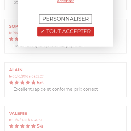
accepter
achat satisfaisant
PERSONNALISER
SOPHIE
TOUT ACCEPTER
le 29/01/2018 à 08:10:43
5
/
5
livraison rapide , emballage parfait
ALAIN
le 06/10/2016 à 09:22:27
5
/
5
Excellent,rapide et conforme ,prix correct
VALERIE
le 01/12/2015 à 17:40:51
5
/
5