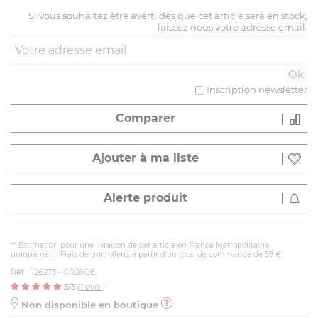
Si vous souhaitez être averti dès que cet article sera en stock,
laissez nous votre adresse email.
Inscription newsletter
Comparer
Ajouter à ma liste
Alerte produit
** Estimation pour une livraison de cet article en France Métropolitaine
uniquement. Frais de port offerts à partir d'un total de commande de 59 €
Réf. : 126273 - CR26QE
5
/5 (
1
avis
)
Non disponible en boutique