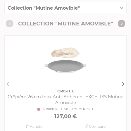
Collection "Mutine Amovible"
Collection "Crêpières"
COLLECTION "MUTINE AMOVIBLE"
Produits conseillés
Consommables complémentaires
Livres de cuisine
CRISTEL
Crêpière 26 cm Inox Anti-Adhérent EXCELISS Mutine
Amovible
EN RUPTURE DE STOCK MOMENTANÉE
127,00 €
Acheter
Comparer