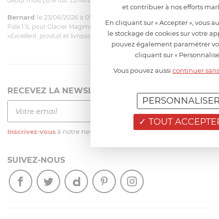
début mais ça le fait. La livraison a été très rapide. ...»
et contribuer à nos efforts mar
Bernard
le 23/06/2026 à 09:43
En cliquant sur « Accepter », vous au
Pale 1.1L pour Glacier Magimix 11031/121/123/124
le stockage de cookies sur votre ap
«Excellent: produit et livraison»
pouvez également paramétrer vo
cliquant sur « Personnalise
Vous pouvez aussi
continuer sans
RECEVEZ LA NEWSLETTER
PERSONNALISE
TOUT ACCEPTE
Inscrivez-vous
à notre newsletter
SUIVEZ-NOUS