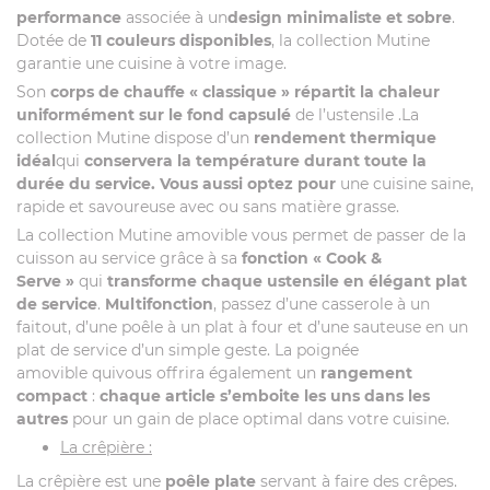
performance
associée à un
design minimaliste et sobre
.
Dotée de
11 couleurs disponibles
, la collection Mutine
garantie une cuisine à votre image.
Son
corps de chauffe « classique »
répartit la chaleur
uniformément sur le fond capsulé
de l’ustensile .La
collection Mutine dispose d’un
rendement thermique
idéal
qui
conservera la température durant toute la
durée du service. Vous aussi optez pour
une cuisine saine,
rapide et savoureuse avec ou sans matière grasse.
La collection Mutine amovible vous permet de passer de la
cuisson au service grâce à sa
fonction « Cook &
Serve »
qui
transforme chaque ustensile en élégant plat
de service
.
Multifonction
, passez d’une casserole à un
faitout, d’une poêle à un plat à four et d’une sauteuse en un
plat de service d’un simple geste. La poignée
amovible quivous offrira également un
rangement
compact
:
chaque article s’emboite les uns dans les
autres
pour un gain de place optimal dans votre cuisine.
La crêpière :
La crêpière est une
poêle plate
servant à faire des crêpes.