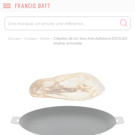
Accueil
>
Cuisson
>
Poêle
>
Crêpière 26 cm Inox Anti-Adhérent EXCELISS
Mutine Amovible