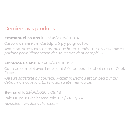
Derniers avis produits
Emmanuel 56 ans
le 23/06/2026 à 12:04
Casserole mini 9 cm Castelpro 5 ply poignée fixe
«Nous sommes dans un produit de haute qualité. Cette casserole est
parfaite pour l'élaboration des sauces et vient complé...»
Florence 63 ans
le 23/06/2026 à 11:17
Couteau complet avec lame, joint & écrou pour le robot cuiseur Cook
Expert
«Je suis satisfaite du couteau Magimix. L'écrou est un peu dur au
début mais ça le fait. La livraison a été très rapide. ...»
Bernard
le 23/06/2026 à 09:43
Pale 1.1L pour Glacier Magimix 11031/121/123/124
«Excellent: produit et livraison»