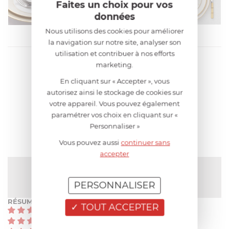
Faites un choix pour vos
données
Nous utilisons des cookies pour améliorer
la navigation sur notre site, analyser son
utilisation et contribuer à nos efforts
marketing.
En cliquant sur « Accepter », vous
AIDE AU CHOIX
autorisez ainsi le stockage de cookies sur
votre appareil. Vous pouvez également
AVIS CLIENT
paramétrer vos choix en cliquant sur «
Personnaliser »
Vous pouvez aussi
continuer sans
accepter
NOTE MOYENNE
Pas encore de note
PERSONNALISER
RÉSUMÉ
TOUT ACCEPTER
(0)
(0)