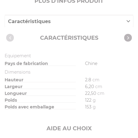
PLUS D'INFOS PRODUIT
Caractéristiques
Recettes avec cet article
CARACTÉRISTIQUES
Equipement
Pays de fabrication
Chine
Dimensions
Hauteur
2.8
cm
Largeur
6,20
cm
Longueur
22,50
cm
Poids
122
g
Poids avec emballage
153
g
AIDE AU CHOIX