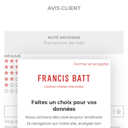
AVIS CLIENT
NOTE MOYENNE
Pas encore de note
RÉSUMÉ
(0)
Fermer et accepter
(0)
(0)
(0)
(0)
(0)
Faites un choix pour vos
données
Déposer un avis
Nous utilisons des cookies pour améliorer
Vous avez acheté ce produit sur francisbatt.com ?
la navigation sur notre site, analyser son
Partagez votre avis avec les autres clients dès maintenant !