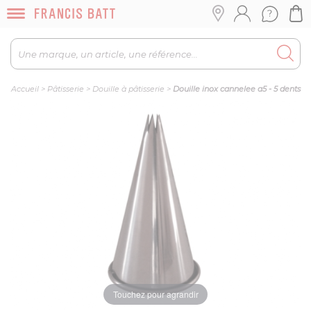
Accueil
>
Pâtisserie
>
Douille à pâtisserie
>
Douille inox cannelee a5 - 5 dents
Touchez pour agrandir