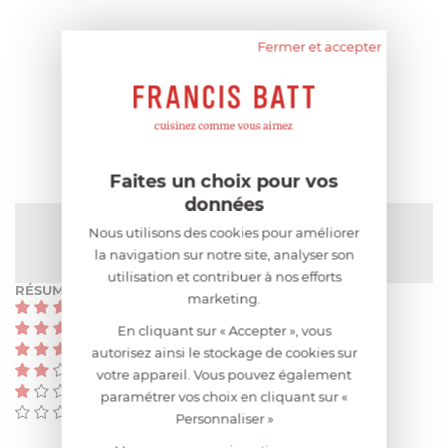
Fermer et accepter
AIDE AU CHOIX
AVIS CLIENT
Faites un choix pour vos
données
NOTE MOYENNE
Nous utilisons des cookies pour améliorer
Pas encore de note
la navigation sur notre site, analyser son
utilisation et contribuer à nos efforts
RÉSUMÉ
marketing.
(0)
(0)
En cliquant sur « Accepter », vous
(0)
autorisez ainsi le stockage de cookies sur
(0)
votre appareil. Vous pouvez également
(0)
paramétrer vos choix en cliquant sur «
(0)
Personnaliser »