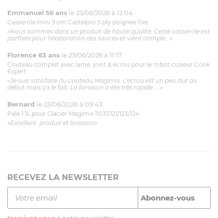
Emmanuel 56 ans
le 23/06/2026 à 12:04
Casserole mini 9 cm Castelpro 5 ply poignée fixe
«Nous sommes dans un produit de haute qualité. Cette casserole est
parfaite pour l'élaboration des sauces et vient complé...»
Florence 63 ans
le 23/06/2026 à 11:17
Couteau complet avec lame, joint & écrou pour le robot cuiseur Cook
Expert
«Je suis satisfaite du couteau Magimix. L'écrou est un peu dur au
début mais ça le fait. La livraison a été très rapide. ...»
Bernard
le 23/06/2026 à 09:43
Pale 1.1L pour Glacier Magimix 11031/121/123/124
«Excellent: produit et livraison»
RECEVEZ LA NEWSLETTER