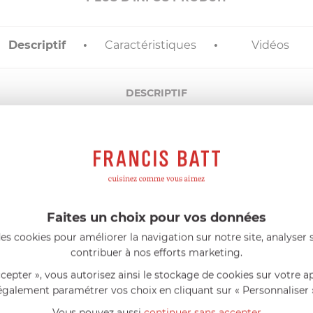
Descriptif
Caractéristiques
Vidéos
DESCRIPTIF
e.
houx, des meringues…
usage intensif.
es températures.
me et un espace constant entre chaque cannelure pour des résul
tat visuel ainsi qu’un travail fin et précis grâce à leur finition t
 la taille de la douille.
Faites un choix pour vos données
es cookies pour améliorer la navigation sur notre site, analyser s
contribuer à nos efforts marketing.
ccepter », vous autorisez ainsi le stockage de cookies sur votre a
également paramétrer vos choix en cliquant sur « Personnaliser 
AIDE AU CHOIX
Vous pouvez aussi
continuer sans accepter