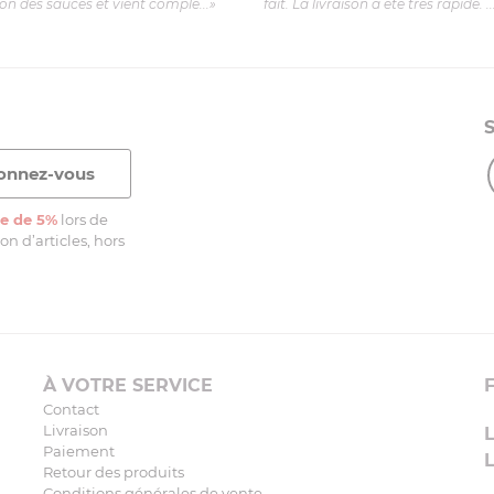
ion des sauces et vient complé...»
fait. La livraison a été très rapide. ..
e de 5%
lors de
n d’articles, hors
À VOTRE SERVICE
Contact
Livraison
Paiement
Retour des produits
Conditions générales de vente