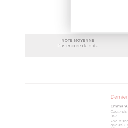
NOTE MOYENNE
Pas encore de note
Dernier
Emmanue
Casserole 
fixe
«Nous so
qualité. C