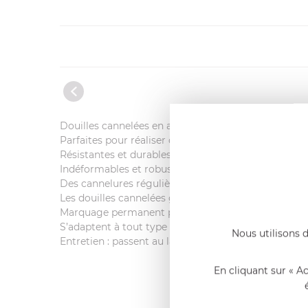
Douilles cannelées en acier inoxydable, sans soudur
Parfaites pour réaliser des décors de crème, des c
Résistantes et durables : elles sont idéales pour un 
Indéformables et robustes, elles résistent aux haut
Des cannelures régulières : même taille, même for
Les douilles cannelées garantissent un excellent résul
Marquage permanent pour une identification facile de
S’adaptent à tout type de poches pâtissières.
Nous utilisons d
Entretien : passent au lave-vaisselle.
En cliquant sur « A