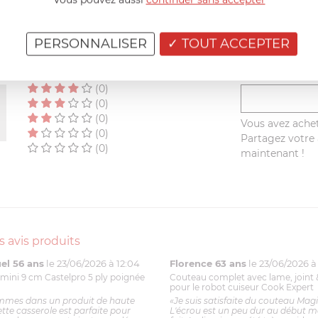
AVIS CLIENT
PERSONNALISER
TOUT ACCEPTER
RÉSUMÉ
(0)
(0)
(0)
(0)
Vous avez achet
(0)
Partagez votre a
(0)
maintenant !
s avis produits
l 56 ans
le 23/06/2026 à 12:04
Florence 63 ans
le 23/06/2026 à 
mini 9 cm Castelpro 5 ply poignée
Couteau complet avec lame, joint 
pour le robot cuiseur Cook Expert
mmes dans un produit de haute
«Je suis satisfaite du couteau Mag
ette casserole est parfaite pour
L'écrou est un peu dur au début ma