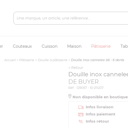
er
Couteaux
Cuisson
Maison
Pâtisserie
Tab
Accueil
>
Pâtisserie
>
Douille à pâtisserie
>
Douille inox cannelee b6 - 6 dents
<
Retour
Douille inox cannele
DE BUYER
Réf. : 129057 - 10-211207
Non disponible en boutiqu
Infos livraison
Infos paiement
Infos retour