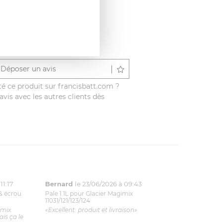
Déposer un avis
é ce produit sur francisbatt.com ?
vis avec les autres clients dès
11:17
Bernard
le 23/06/2026 à 09:43
& écrou
Pale 1.1L pour Glacier Magimix
11031/121/123/124
imix.
«Excellent: produit et livraison»
is ça le