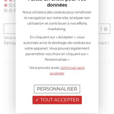
(0)
données
(0)
(0)
Nous utilisons des cookies pour améliorer
la navigation sur notre site, analyser son
utilisation et contribuer à nos efforts
Déposer un avis
marketing.
En cliquant sur « Accepter », vous
Vous avez acheté ce produit sur francisbatt.com ?
autorisez ainsi le stockage de cookies sur
Partagez votre avis avec les autres clients dès maintenant !
votre appareil. Vous pouvez également
paramétrer vos choix en cliquant sur «
Personnaliser »
Vous pouvez aussi
continuer sans
accepter
PERSONNALISER
TOUT ACCEPTER