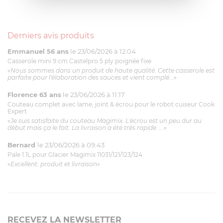
Derniers avis produits
Emmanuel 56 ans
le 23/06/2026 à 12:04
Casserole mini 9 cm Castelpro 5 ply poignée fixe
«Nous sommes dans un produit de haute qualité. Cette casserole est
parfaite pour l'élaboration des sauces et vient complé...»
Florence 63 ans
le 23/06/2026 à 11:17
Couteau complet avec lame, joint & écrou pour le robot cuiseur Cook
Expert
«Je suis satisfaite du couteau Magimix. L'écrou est un peu dur au
début mais ça le fait. La livraison a été très rapide. ...»
Bernard
le 23/06/2026 à 09:43
Pale 1.1L pour Glacier Magimix 11031/121/123/124
«Excellent: produit et livraison»
RECEVEZ LA NEWSLETTER