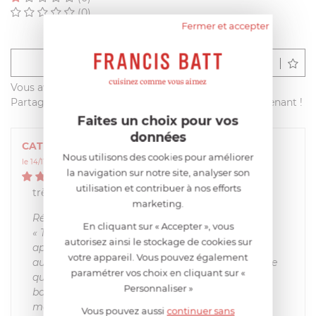
(0)
Fermer et accepter
Déposer un avis
Vous avez acheté ce produit sur francisbatt.com ?
Partagez votre avis avec les autres clients dès maintenant !
Faites un choix pour vos
données
CATHERINE
Nous utilisons des cookies pour améliorer
le 14/11/2014 à 19:14:54
la navigation sur notre site, analyser son
5
/
5
utilisation et contribuer à nos efforts
très bien. Solide.Bonne qualité. Mais trop cher !
marketing.
Réponse de Francis BATT
En cliquant sur « Accepter », vous
« Trop cher » n’est pas juste, il serait plus
autorisez ainsi le stockage de cookies sur
approprié de dire qu’il a prix plus élevé que les
votre appareil. Vous pouvez également
autres moules souples car il est de bien meilleure
paramétrer vos choix en cliquant sur «
qualité. En effet la gamme Elastomoule est, à la
Personnaliser »
base, faite pour les professionnels dans une
matière unique de grande qualité, la mousse de
Vous pouvez aussi
continuer sans