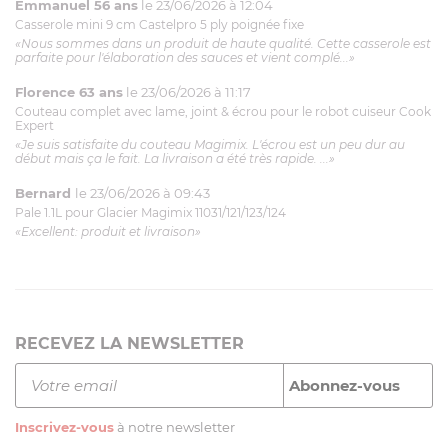
Emmanuel 56 ans
le 23/06/2026 à 12:04
Casserole mini 9 cm Castelpro 5 ply poignée fixe
«Nous sommes dans un produit de haute qualité. Cette casserole est
parfaite pour l'élaboration des sauces et vient complé...»
Florence 63 ans
le 23/06/2026 à 11:17
Couteau complet avec lame, joint & écrou pour le robot cuiseur Cook
Expert
«Je suis satisfaite du couteau Magimix. L'écrou est un peu dur au
début mais ça le fait. La livraison a été très rapide. ...»
Bernard
le 23/06/2026 à 09:43
Pale 1.1L pour Glacier Magimix 11031/121/123/124
«Excellent: produit et livraison»
RECEVEZ LA NEWSLETTER
Inscrivez-vous
à notre newsletter