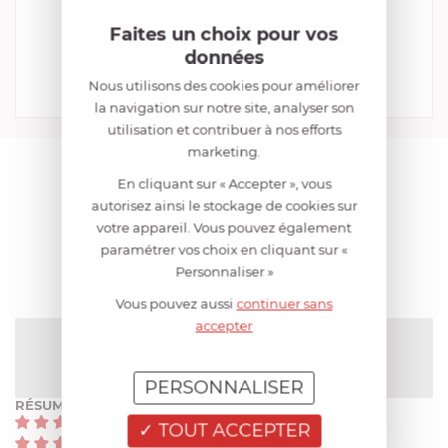
Bouchon à évent rEGGulator S, MX
Faites un choix pour vos
EN STOCK - ENVOI SOUS 24/48H
données
99,00 €
Nous utilisons des cookies pour améliorer
Acheter
Comparer
la navigation sur notre site, analyser son
utilisation et contribuer à nos efforts
marketing.
AIDE AU CHOIX
En cliquant sur « Accepter », vous
autorisez ainsi le stockage de cookies sur
votre appareil. Vous pouvez également
AVIS CLIENT
paramétrer vos choix en cliquant sur «
Personnaliser »
Vous pouvez aussi
continuer sans
accepter
NOTE MOYENNE
Pas encore de note
PERSONNALISER
RÉSUMÉ
(0)
TOUT ACCEPTER
(0)