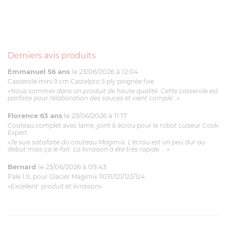
Derniers avis produits
Emmanuel 56 ans
le 23/06/2026 à 12:04
Casserole mini 9 cm Castelpro 5 ply poignée fixe
«Nous sommes dans un produit de haute qualité. Cette casserole est
parfaite pour l'élaboration des sauces et vient complé...»
Florence 63 ans
le 23/06/2026 à 11:17
Couteau complet avec lame, joint & écrou pour le robot cuiseur Cook
Expert
«Je suis satisfaite du couteau Magimix. L'écrou est un peu dur au
début mais ça le fait. La livraison a été très rapide. ...»
Bernard
le 23/06/2026 à 09:43
Pale 1.1L pour Glacier Magimix 11031/121/123/124
«Excellent: produit et livraison»