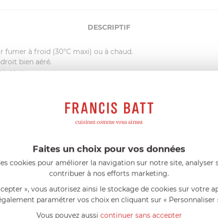
DESCRIPTIF
 fumer à froid (30°C maxi) ou à chaud.
ndroit bien aéré.
niveaux.
lle les aliments sont disposés pour être fumés.
mage.
Faites un choix pour vos données
neau.
es cookies pour améliorer la navigation sur notre site, analyser s
fumage : plus l’enceinte de fumage est proche du fourneau, plus 
contribuer à nos efforts marketing.
être spéciale fumage ainsi qu’une notice conseils et idées recette
ccepter », vous autorisez ainsi le stockage de cookies sur votre a
également paramétrer vos choix en cliquant sur « Personnaliser 
Vous pouvez aussi
continuer sans accepter