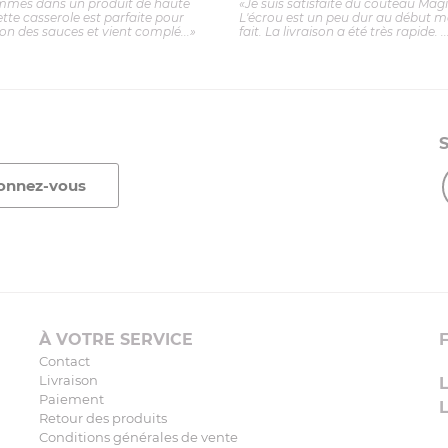
mmes dans un produit de haute
«Je suis satisfaite du couteau Mag
ette casserole est parfaite pour
L'écrou est un peu dur au début ma
ion des sauces et vient complé...»
fait. La livraison a été très rapide. ..
À VOTRE SERVICE
Contact
Livraison
Paiement
Retour des produits
Conditions générales de vente