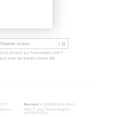
Déposer un avis
é ce produit sur francisbatt.com ?
vis avec les autres clients dès
11:17
Bernard
le 23/06/2026 à 09:43
& écrou
Pale 1.1L pour Glacier Magimix
11031/121/123/124