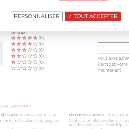
AIDE AU CHOIX
PERSONNALISER
TOUT ACCEPTER
AVIS CLIENT
RÉSUMÉ
(0)
(0)
(0)
(0)
Vous avez achet
(0)
Partagez votre a
(0)
maintenant !
s avis produits
l 56 ans
le 23/06/2026 à 12:04
Florence 63 ans
le 23/06/2026 à 
mini 9 cm Castelpro 5 ply poignée
Couteau complet avec lame, joint 
pour le robot cuiseur Cook Expert