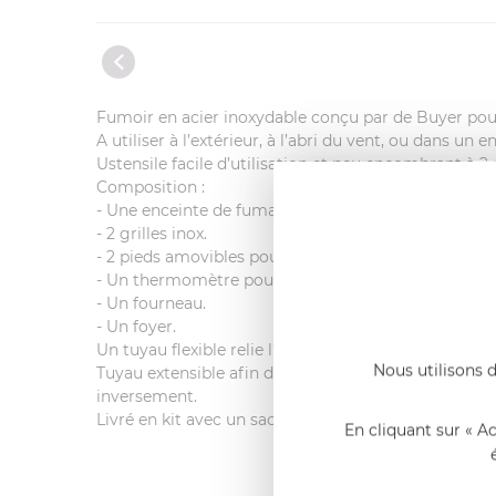
Fumoir en acier inoxydable conçu par de Buyer pour
A utiliser à l’extérieur, à l’abri du vent, ou dans un e
Ustensile facile d’utilisation et peu encombrant à 2 
Composition :
- Une enceinte de fumage avec couvercle dans laque
- 2 grilles inox.
- 2 pieds amovibles pour surélever l’enceinte de fu
- Un thermomètre pour surveiller la température.
- Un fourneau.
- Un foyer.
Un tuyau flexible relie l’enceinte de fumage au four
Nous utilisons d
Tuyau extensible afin de régler la température de 
inversement.
Livré en kit avec un sachet de 500gr. de sciure de h
En cliquant sur « A