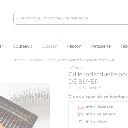
er
Couteaux
Cuisson
Maison
Pâtisserie
Tab
Accueil
>
Cuisson
>
Fumoir
>
Grille individuelle pour fumoir 31x31
<
Retour
Grille individuelle po
DE BUYER
Réf. : 129187 - 3441.93
Non disponible en boutiqu
Infos livraison
Infos paiement
Infos retour