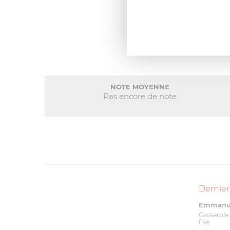
NOTE MOYENNE
Pas encore de note
Dernier
Emmanue
Casserole 
fixe