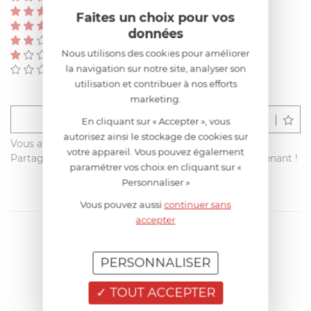
(0)
Faites un choix pour vos
(0)
données
(0)
Nous utilisons des cookies pour améliorer
(0)
la navigation sur notre site, analyser son
(0)
utilisation et contribuer à nos efforts
marketing.
Déposer un avis
En cliquant sur « Accepter », vous
autorisez ainsi le stockage de cookies sur
Vous avez acheté ce produit sur francisbatt.com ?
votre appareil. Vous pouvez également
Partagez votre avis avec les autres clients dès maintenant !
paramétrer vos choix en cliquant sur «
Personnaliser »
Vous pouvez aussi
continuer sans
accepter
PERSONNALISER
TOUT ACCEPTER