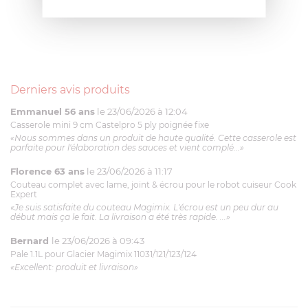
Derniers avis produits
Emmanuel 56 ans
le 23/06/2026 à 12:04
Casserole mini 9 cm Castelpro 5 ply poignée fixe
«Nous sommes dans un produit de haute qualité. Cette casserole est
parfaite pour l'élaboration des sauces et vient complé...»
Florence 63 ans
le 23/06/2026 à 11:17
Couteau complet avec lame, joint & écrou pour le robot cuiseur Cook
Expert
«Je suis satisfaite du couteau Magimix. L'écrou est un peu dur au
début mais ça le fait. La livraison a été très rapide. ...»
Bernard
le 23/06/2026 à 09:43
Pale 1.1L pour Glacier Magimix 11031/121/123/124
«Excellent: produit et livraison»