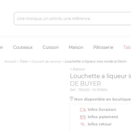
er
Couteaux
Cuisson
Maison
Pâtisserie
Tab
Accueil
>
Table
>
Couvert de service
>
Louchette a liqueur inox ronde ø 04cm
<
Retour
Louchette a liqueur
DE BUYER
Réf. : 730422 - 10-313504
Non disponible en boutiqu
Infos livraison
Infos paiement
Infos retour