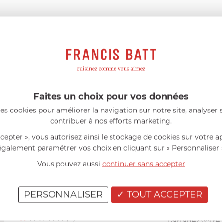
France métropolitaine
1.8
cm
40
g
40
g
Faites un choix pour vos données
es cookies pour améliorer la navigation sur notre site, analyser s
AIDE AU CHOIX
contribuer à nos efforts marketing.
ccepter », vous autorisez ainsi le stockage de cookies sur votre a
AVIS CLIENT
également paramétrer vos choix en cliquant sur « Personnaliser 
Vous pouvez aussi
continuer sans accepter
RÉSUMÉ
(0)
(0)
PERSONNALISER
TOUT ACCEPTER
(0)
(0)
Vous avez achet
(0)
Partagez votre a