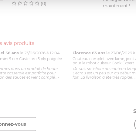
(0)
maintenant !
s avis produits
l 56 ans
le 23/06/2026 à 12:04
Florence 63 ans
le 23/06/2026 à 
mini 9 cm Castelpro 5 ply poignée
Couteau complet avec lame, joint 
pour le robot cuiseur Cook Expert
mmes dans un produit de haute
«Je suis satisfaite du couteau Mag
ette casserole est parfaite pour
L'écrou est un peu dur au début ma
ion des sauces et vient complé...»
fait. La livraison a été très rapide. ..