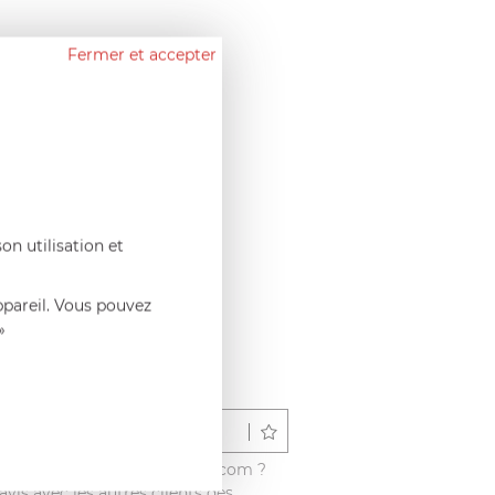
Fermer et accepter
on utilisation et
ppareil. Vous pouvez
»
Déposer un avis
é ce produit sur francisbatt.com ?
vis avec les autres clients dès