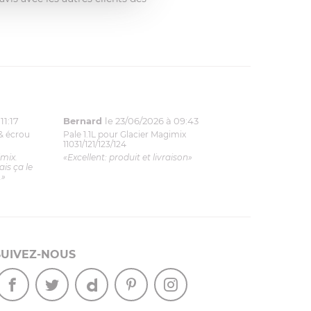
11:17
Bernard
le 23/06/2026 à 09:43
& écrou
Pale 1.1L pour Glacier Magimix
11031/121/123/124
imix.
«Excellent: produit et livraison»
is ça le
.»
SUIVEZ-NOUS