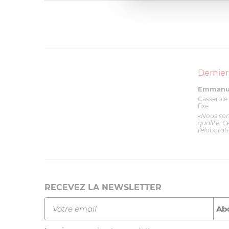
Dernier
Emmanue
Casserole 
fixe
«Nous so
qualité. C
l'élaborat
RECEVEZ LA NEWSLETTER