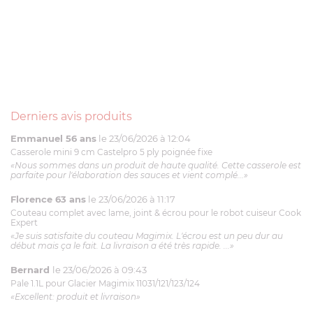
Derniers avis produits
Emmanuel 56 ans
le 23/06/2026 à 12:04
Casserole mini 9 cm Castelpro 5 ply poignée fixe
«Nous sommes dans un produit de haute qualité. Cette casserole est
parfaite pour l'élaboration des sauces et vient complé...»
Florence 63 ans
le 23/06/2026 à 11:17
Couteau complet avec lame, joint & écrou pour le robot cuiseur Cook
Expert
«Je suis satisfaite du couteau Magimix. L'écrou est un peu dur au
début mais ça le fait. La livraison a été très rapide. ...»
Bernard
le 23/06/2026 à 09:43
Pale 1.1L pour Glacier Magimix 11031/121/123/124
«Excellent: produit et livraison»