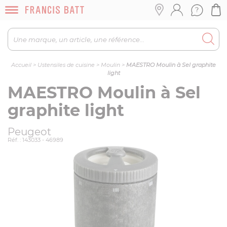
Accueil
>
Ustensiles de cuisine
>
Moulin
>
MAESTRO Moulin à Sel graphite
light
MAESTRO Moulin à Sel
graphite light
Peugeot
Réf. : 143033 - 46989