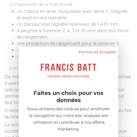
Composition de la mandoline
un châssis en acier inoxydable avec lame V intégrée
et pied arrière repliable,
un plateau lisse réglable épaisseur de 1 à 10 mm,
4 peignes à Julienne, 2, 4, 7 et 10 mm dans leur boite
de rangement,
une protection de rangement pour la lame en V,
un chariot pour légumes/fruits,
Fermer et accepter
un poussoir protecteur à poignée ergonomique.
Entretien et nettoyage
De même que pour les couteaux, les lames des mandolines
s’usent au fil des utilisations. L’aiguiseur de Buyer
spécialement conçu pour les lames de mandolines vous
Faites un choix pour vos
permettra de maintenir leur fil ou de leur redonner tout
données
leur tranchant.
Nous utilisons des cookies pour améliorer
A noter : Les lames en V ne peuvent être remplacées du fait
la navigation sur notre site, analyser son
qu’elles sont directement intégrées au châssis.
utilisation et contribuer à nos efforts
La lame et les peignes sont en acier inoxydable de
marketing.
coutellerie et doivent être nettoyés à la main. Une brosse