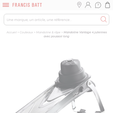
Accueil
>
Couteaux
>
Mandoline & râpe
>
Mandoline Vantage 4 juliennes
avec poussoir long