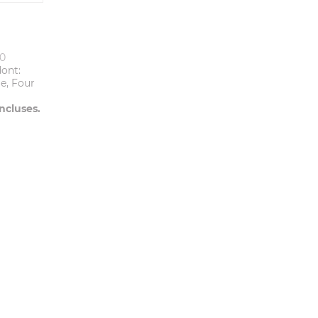
10
ont:
ue, Four
ncluses.