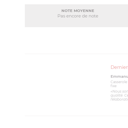
NOTE MOYENNE
Pas encore de note
Dernier
Emmanue
Casserole 
fixe
«Nous so
qualité. C
l'élaborat