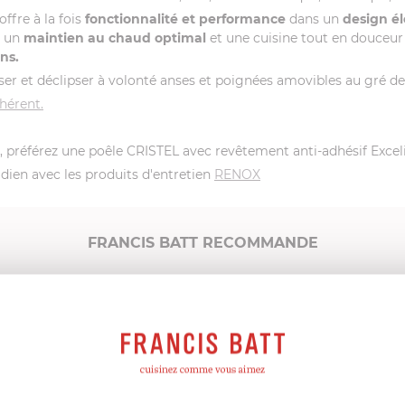
offre à la fois
fonctionnalité et performance
dans un
design él
t un
maintien au chaud optimal
et une cuisine tout en douceu
ns.
er et déclipser à volonté anses et poignées amovibles au gré de
hérent.
, préférez une poêle CRISTEL avec revêtement anti-adhésif Exceli
idien avec les produits d'entretien
RENOX
FRANCIS BATT RECOMMANDE
Produits conseillés
Consommables complémentai
AUTRES RÉFÉRENCES