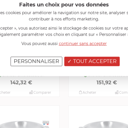
Faites un choix pour vos données
es cookies pour améliorer la navigation sur notre site, analyser s
contribuer à nos efforts marketing.
ccepter », vous autorisez ainsi le stockage de cookies sur votre a
également paramétrer vos choix en cliquant sur « Personnaliser 
Vous pouvez aussi
continuer sans accepter
CRISTEL
CRISTEL
PERSONNALISER
TOUT ACCEPTER
le 24 cm Inox Casteline
Poêle 26 cm Inox Caste
Amovible
Amovible
EN STOCK - ENVOI SOUS 24/48H
EN STOCK - ENVOI SOUS 24/4
142,32 €
151,92 €
cheter
Comparer
Acheter
Comp