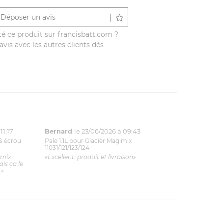
Déposer un avis
é ce produit sur francisbatt.com ?
vis avec les autres clients dès
11:17
Bernard
le 23/06/2026 à 09:43
& écrou
Pale 1.1L pour Glacier Magimix
11031/121/123/124
imix.
«Excellent: produit et livraison»
is ça le
.»