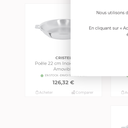
Nous utilisons d
En cliquant sur « A
CRISTEL
Poêle 22 cm Inox Casteline
Poê
Amovible
EN STOCK - ENVOI SOUS 24/48H
126,32 €
Acheter
Comparer
A