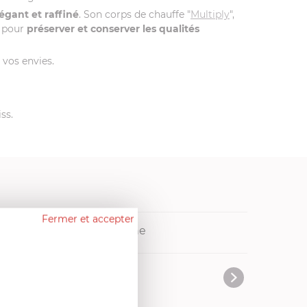
égant et raffiné
. Son corps de chauffe "
Multiply
",
r pour
préserver et conserver les qualités
 vos envies.
ss.
Fermer et accepter
res
Livres de cuisine