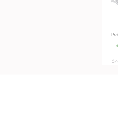
Poê
A