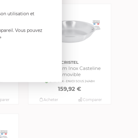
on utilisation et
ppareil. Vous pouvez
»
CRISTEL
line
Poêle 28 cm Inox Casteline
Amovible
8H
EN STOCK - ENVOI SOUS 24/48H
159,92 €
arer
Acheter
Comparer