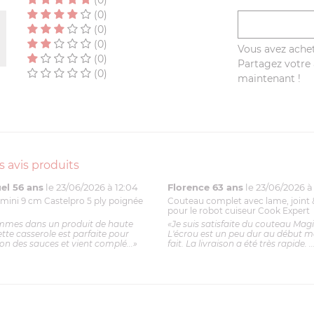
(0)
(0)
(0)
(0)
Vous avez achet
(0)
Partagez votre a
(0)
maintenant !
s avis produits
l 56 ans
le 23/06/2026 à 12:04
Florence 63 ans
le 23/06/2026 à 
mini 9 cm Castelpro 5 ply poignée
Couteau complet avec lame, joint 
pour le robot cuiseur Cook Expert
mmes dans un produit de haute
«Je suis satisfaite du couteau Mag
ette casserole est parfaite pour
L'écrou est un peu dur au début ma
ion des sauces et vient complé...»
fait. La livraison a été très rapide. ..