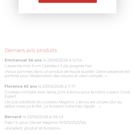
Derniers avis produits
Emmanuel 56 ans
le 23/06/2026 à 12:04
Casserole mini 9 cm Castelpro 5 ply poignée fixe
«Nous sommes dans un produit de haute qualité. Cette casserole est
parfaite pour l'élaboration des sauces et vient complé...»
Florence 63 ans
le 23/06/2026 à 11:17
Couteau complet avec lame, joint & écrou pour le robot cuiseur Cook
Expert
«Je suis satisfaite du couteau Magimix. L'écrou est un peu dur au
début mais ça le fait. La livraison a été très rapide. ...»
Bernard
le 23/06/2026 à 09:43
Pale 1.1L pour Glacier Magimix 11031/121/123/124
«Excellent: produit et livraison»