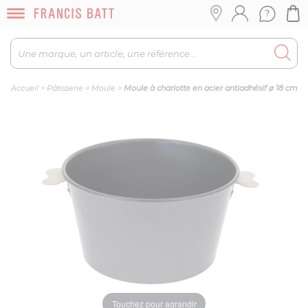
Accueil
>
Pâtisserie
>
Moule
>
Moule à charlotte en acier antiadhésif ø 18 cm
Touchez pour agrandir