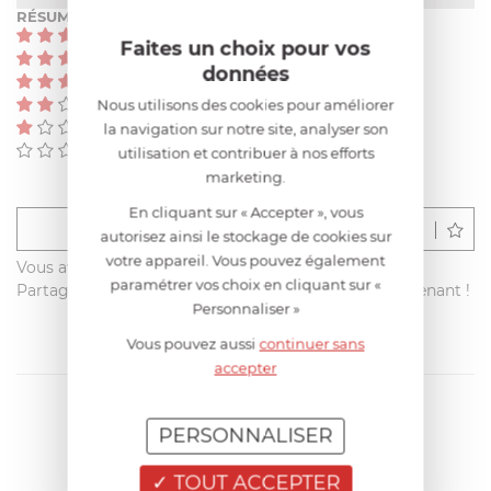
RÉSUMÉ
(0)
Faites un choix pour vos
(0)
données
(0)
Nous utilisons des cookies pour améliorer
(0)
(0)
la navigation sur notre site, analyser son
(0)
utilisation et contribuer à nos efforts
marketing.
En cliquant sur « Accepter », vous
Déposer un avis
autorisez ainsi le stockage de cookies sur
votre appareil. Vous pouvez également
Vous avez acheté ce produit sur francisbatt.com ?
paramétrer vos choix en cliquant sur «
Partagez votre avis avec les autres clients dès maintenant !
Personnaliser »
Vous pouvez aussi
continuer sans
accepter
PERSONNALISER
TOUT ACCEPTER