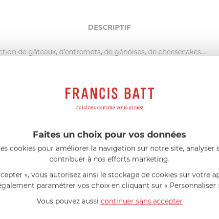
DESCRIPTIF
ction de gâteaux, d’entremets, de génoises, de cheesecakes…
nière : démoulage facilité.
male : la pâte à gâteau ne coule pas.
 moule atteint de hautes températures permettant la caramélisatio
rme.
ent PTFE garanti sans PFOA pour un démoulage facilité, une prote
Faites un choix pour vos données
ts métalliques dans le moule.
es cookies pour améliorer la navigation sur notre site, analyser s
brasive).
contribuer à nos efforts marketing.
ccepter », vous autorisez ainsi le stockage de cookies sur votre a
également paramétrer vos choix en cliquant sur « Personnaliser 
AIDE AU CHOIX
Vous pouvez aussi
continuer sans accepter