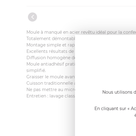
Moule à manqué en acier revêtu idéal pour la confe
Totalement démontable grâce à son système de char
Montage simple et rapide du moule, étanchéité maxi
Excellents résultats de cuisson grâce à l’acier : le
Diffusion homogène de la chaleur et cuisson unifo
Moule antiadhésif pratique et fonctionnel : revêtem
simplifié.
Graisser le moule avant utilisation.
Cuisson traditionnelle au four (220°C max.).
Ne pas mettre au micro-onde. Ne pas utiliser d’obje
Nous utilisons d
Entretien : lavage classique à la main (éponge non-a
En cliquant sur « A