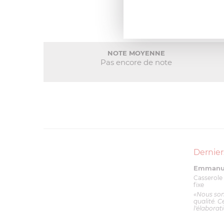
NOTE MOYENNE
Pas encore de note
Dernier
Emmanue
Casserole 
fixe
«Nous so
qualité. C
l'élaborat