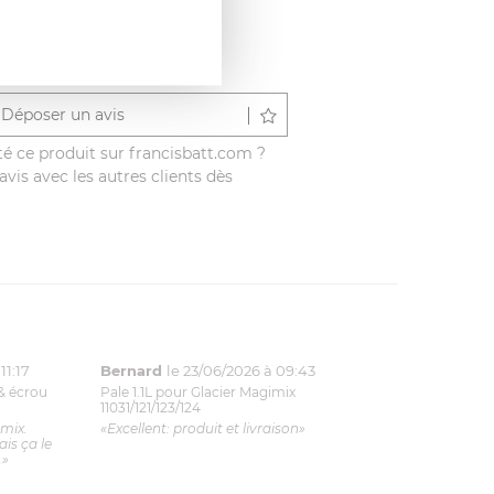
Déposer un avis
é ce produit sur francisbatt.com ?
vis avec les autres clients dès
11:17
Bernard
le 23/06/2026 à 09:43
& écrou
Pale 1.1L pour Glacier Magimix
11031/121/123/124
imix.
«Excellent: produit et livraison»
is ça le
.»