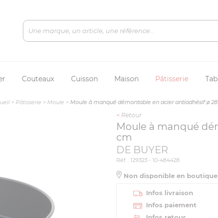
er
Couteaux
Cuisson
Maison
Pâtisserie
Tab
ueil
>
Pâtisserie
>
Moule
>
Moule à manqué démontable en acier antiadhésif ø 2
<
Retour
Moule à manqué démo
cm
DE BUYER
Réf. : 129323 - 10-484428
Non disponible en boutiqu
Infos livraison
Infos paiement
Infos retour