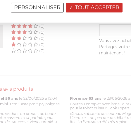
AVIS CLIENT
PERSONNALISER
TOUT ACCEPTER
RÉSUMÉ
(0)
(0)
(0)
(0)
Vous avez achet
(0)
Partagez votre a
(0)
maintenant !
s avis produits
l 56 ans
le 23/06/2026 à 12:04
Florence 63 ans
le 23/06/2026 à 
mini 9 cm Castelpro 5 ply poignée
Couteau complet avec lame, joint 
pour le robot cuiseur Cook Expert
mmes dans un produit de haute
«Je suis satisfaite du couteau Mag
ette casserole est parfaite pour
L'écrou est un peu dur au début ma
ion des sauces et vient complé...»
fait. La livraison a été très rapide. ..