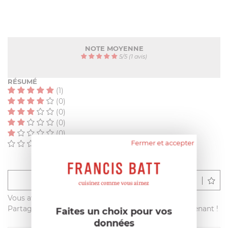
NOTE MOYENNE
5
/
5
(1 avis)
RÉSUMÉ
(1)
(0)
(0)
(0)
(0)
Fermer et accepter
(0)
Déposer un avis
Vous avez acheté ce produit sur francisbatt.com ?
Partagez votre avis avec les autres clients dès maintenant !
Faites un choix pour vos
données