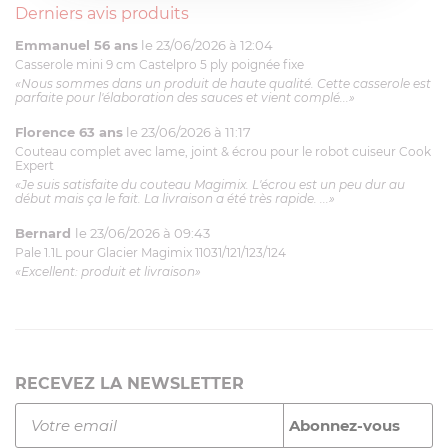
Derniers avis produits
Emmanuel 56 ans
le 23/06/2026 à 12:04
Casserole mini 9 cm Castelpro 5 ply poignée fixe
«Nous sommes dans un produit de haute qualité. Cette casserole est
parfaite pour l'élaboration des sauces et vient complé...»
Florence 63 ans
le 23/06/2026 à 11:17
Couteau complet avec lame, joint & écrou pour le robot cuiseur Cook
Expert
«Je suis satisfaite du couteau Magimix. L'écrou est un peu dur au
début mais ça le fait. La livraison a été très rapide. ...»
Bernard
le 23/06/2026 à 09:43
Pale 1.1L pour Glacier Magimix 11031/121/123/124
«Excellent: produit et livraison»
RECEVEZ LA NEWSLETTER