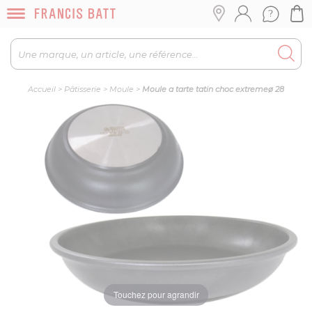
Accueil
>
Pâtisserie
>
Moule
>
Moule a tarte tatin choc extremeø 28
Touchez pour agrandir