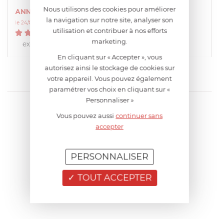
Nous utilisons des cookies pour améliorer
ANNIE
la navigation sur notre site, analyser son
le 24/03/2015 à 17:34:59
utilisation et contribuer à nos efforts
5
/
5
marketing.
excellente qualité
En cliquant sur « Accepter », vous
autorisez ainsi le stockage de cookies sur
votre appareil. Vous pouvez également
paramétrer vos choix en cliquant sur «
Personnaliser »
Vous pouvez aussi
continuer sans
accepter
PERSONNALISER
TOUT ACCEPTER