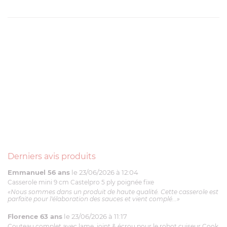
Derniers avis produits
Emmanuel 56 ans
le 23/06/2026 à 12:04
Casserole mini 9 cm Castelpro 5 ply poignée fixe
«Nous sommes dans un produit de haute qualité. Cette casserole est
parfaite pour l'élaboration des sauces et vient complé...»
Florence 63 ans
le 23/06/2026 à 11:17
Couteau complet avec lame, joint & écrou pour le robot cuiseur Cook