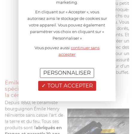
marketing.
mie maison
, parfait au petit
déjeuner, en croque-
En cliquant sur « Accepter », vous
monsieur, en sandwichs ou
autorisez ainsi le stockage de cookies sur
encore en pain perdu. Vous
votre appareil. Vous pouvez également
obtiendrez des toasts dorés,
paramétrer vos choix en cliquant sur «
moelleux et croustillants. Et
Personnaliser »
pourquoi ne pas créer un
pain surprise avec des
Vous pouvez aussi
continuer sans
canapés variés, pour un
accepter
moment de détente assuré
entre amis ou autour d’un
PERSONNALISER
buffet.
Émile Henry,
TOUT ACCEPTER
spécialiste français de
la céramique culinaire
Depuis 1850, le céramiste
bourguignon Émile Henry
réinvente sans cesse l’art de
la terre et du feu. Tous ses
produits sont f
abriqués en