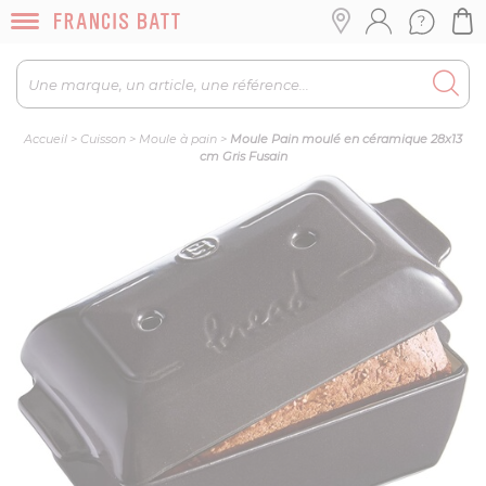
Accueil
>
Cuisson
>
Moule à pain
>
Moule Pain moulé en céramique 28x13
cm Gris Fusain