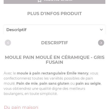
PLUS D'INFOS PRODUIT
Descriptif
Caractéristiques
DESCRIPTIF
Vidéos
Recettes avec cet article
MOULE PAIN MOULÉ EN CÉRAMIQUE - GRIS
FUSAIN
Avec le
moule à pain rectangulaire Émile Henry
, vous
confectionnerez toutes les variétés possibles de pain
moulé.
Pain de mie
,
pain sans gluten
ou
pain au seigle
,
vous obtiendrez une qualité digne des meilleurs
boulangers, en toute simplicité.
Du pain maison