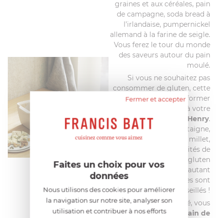
graines et aux céréales, pain
de campagne, soda bread à
l’irlandaise, pumpernickel
allemand à la farine de seigle.
Vous ferez le tour du monde
des saveurs autour du pain
moulé.
Si vous ne souhaitez pas
consommer de gluten, cette
contrainte va se transformer
Fermer et accepter
en plaisir grâce à votre
moule à pain Émile Henry
.
Farine de riz, châtaigne,
sarrasin, quinoa, maïs, millet,
lupin, guar, les possibilités de
recettes de pain sans gluten
Faites un choix pour vos
sont innombrables, d’autant
données
que les mix de farines sont
Nous utilisons des cookies pour améliorer
bienvenus, voire conseillés !
la navigation sur notre site, analyser son
Avec la même facilité, vous
utilisation et contribuer à nos efforts
pourrez réaliser du
pain de