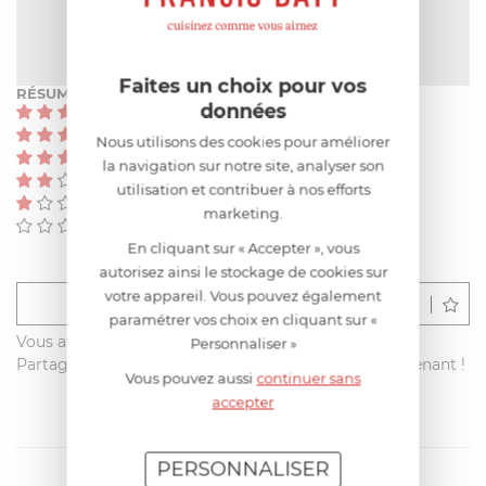
NOTE MOYENNE
Pas encore de note
Faites un choix pour vos
RÉSUMÉ
données
(0)
(0)
Nous utilisons des cookies pour améliorer
(0)
la navigation sur notre site, analyser son
(0)
utilisation et contribuer à nos efforts
(0)
marketing.
(0)
En cliquant sur « Accepter », vous
autorisez ainsi le stockage de cookies sur
votre appareil. Vous pouvez également
Déposer un avis
paramétrer vos choix en cliquant sur «
Vous avez acheté ce produit sur francisbatt.com ?
Personnaliser »
Partagez votre avis avec les autres clients dès maintenant !
Vous pouvez aussi
continuer sans
accepter
PERSONNALISER