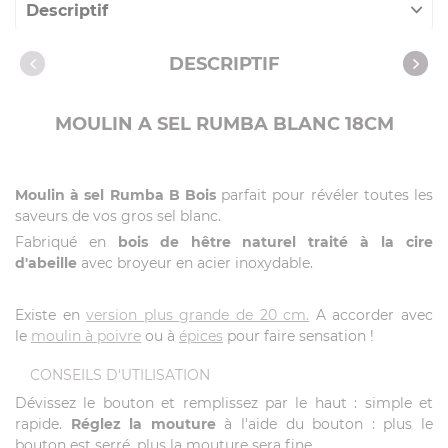
Descriptif
Caractéristiques
DESCRIPTIF
MOULIN A SEL RUMBA BLANC 18CM
Moulin à sel Rumba B Bois
parfait pour révéler toutes les
saveurs de vos gros sel blanc.
Fabriqué en
bois de hêtre naturel traité à la cire
d'abeille
avec broyeur en acier inoxydable.
Existe en
version plus grande de 20 cm.
A accorder avec
le
moulin à poivre
ou à
épices
pour faire sensation !
CONSEILS D'UTILISATION
Dévissez le bouton et remplissez par le haut : simple et
rapide.
Réglez la mouture
à l'aide du bouton : plus le
bouton est serré, plus la mouture sera fine.