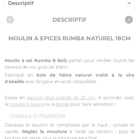
Descriptif
Caractéristiques
DESCRIPTIF
MOULIN A EPICES RUMBA NATUREL 18CM
Moulin à sel Rumba B Bois
parfait pour révéler toutes les
saveurs de vos gros sel blanc.
Fabriqué en
bois de hêtre naturel traité à la cire
d'abeille
avec broyeur en acier inoxydable.
Existe en
version plus grande de 20 cm.
A accorder avec
le
moulin à poivre
ou à
épices
pour faire sensation !
CONSEILS D'UTILISATION
Dévissez le bouton et remplissez par le haut : simple et
rapide.
Réglez la mouture
à l'aide du bouton : plus le
bouton est serré, plus la mouture sera fine.