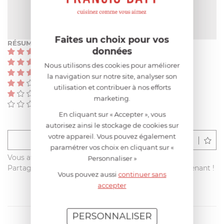
NOTE MOYENNE
Pas encore de note
Faites un choix pour vos
RÉSUMÉ
données
(0)
(0)
Nous utilisons des cookies pour améliorer
(0)
la navigation sur notre site, analyser son
(0)
utilisation et contribuer à nos efforts
(0)
marketing.
(0)
En cliquant sur « Accepter », vous
autorisez ainsi le stockage de cookies sur
votre appareil. Vous pouvez également
Déposer un avis
paramétrer vos choix en cliquant sur «
Vous avez acheté ce produit sur francisbatt.com ?
Personnaliser »
Partagez votre avis avec les autres clients dès maintenant !
Vous pouvez aussi
continuer sans
accepter
PERSONNALISER