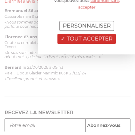
Vous pouvez aussi
continuer sans
Derniers avis produits
accepter
Emmanuel 56 ans
le 23/06/2026 à 12:04
Casserole mini 9 cm Castelpro 5 ply poignée fixe
«Nous sommes dans un produit de haute qualité. Cette casserole est
PERSONNALISER
parfaite pour l'élaboration des sauces et vient complé...»
Florence 63 ans
le 23/06/2026 à 11:17
TOUT ACCEPTER
Couteau complet avec lame, joint & écrou pour le robot cuiseur Cook
Expert
«Je suis satisfaite du couteau Magimix. L'écrou est un peu dur au
début mais ça le fait. La livraison a été très rapide. ...»
Bernard
le 23/06/2026 à 09:43
Pale 1.1L pour Glacier Magimix 11031/121/123/124
«Excellent: produit et livraison»
RECEVEZ LA NEWSLETTER