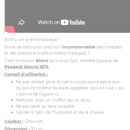
Bistro, un grand classique !
Envie de retrouver chez soi l'
incontournable
des troquets
et des brasserie traditionnelles française ?
C'est le moulin
Bistro
qu'il vous faut, modèle typique de
Peugeot depuis 1874
.
Conseil d'utilisation :
Ne pas utiliser pour du sel ou toute autre épice que
du poivre (même les baies appelées «poivre rose » ou
« poivre de Fagara »).
Nettoyer avec un chiffon sec et doux.
Ne pas laver au lave-vaisselle.
Garder à l’abri de l’humidité et de la chaleur.
Couleur :
Chocolat
Dimension :
10 cm