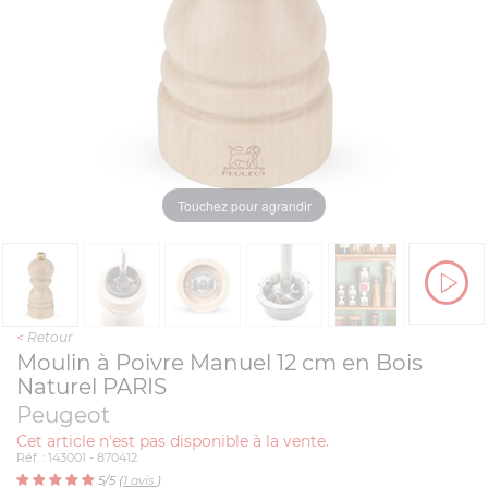
Touchez pour agrandir
<
Retour
Moulin à Poivre Manuel 12 cm en Bois
Naturel PARIS
Peugeot
Cet article n'est pas disponible à la vente.
Réf. : 143001 - 870412
5
/5 (
1
avis
)