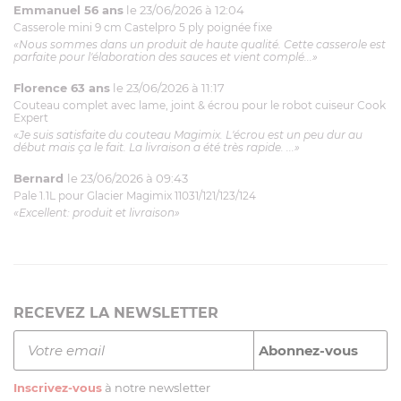
Emmanuel 56 ans
le 23/06/2026 à 12:04
Casserole mini 9 cm Castelpro 5 ply poignée fixe
«Nous sommes dans un produit de haute qualité. Cette casserole est
parfaite pour l'élaboration des sauces et vient complé...»
Florence 63 ans
le 23/06/2026 à 11:17
Couteau complet avec lame, joint & écrou pour le robot cuiseur Cook
Expert
«Je suis satisfaite du couteau Magimix. L'écrou est un peu dur au
début mais ça le fait. La livraison a été très rapide. ...»
Bernard
le 23/06/2026 à 09:43
Pale 1.1L pour Glacier Magimix 11031/121/123/124
«Excellent: produit et livraison»
RECEVEZ LA NEWSLETTER
Inscrivez-vous
à notre newsletter