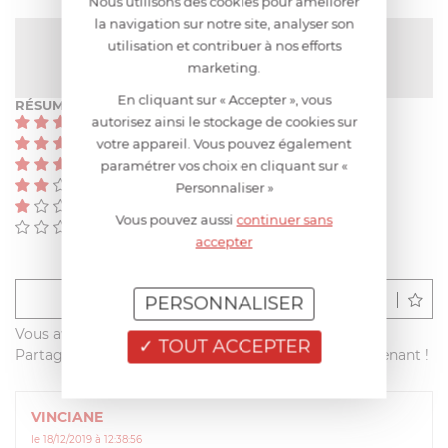
Nous utilisons des cookies pour améliorer
la navigation sur notre site, analyser son
NOTE MOYENNE
utilisation et contribuer à nos efforts
5
/
5
(1 avis)
marketing.
En cliquant sur « Accepter », vous
RÉSUMÉ
autorisez ainsi le stockage de cookies sur
(1)
votre appareil. Vous pouvez également
(0)
(0)
paramétrer vos choix en cliquant sur «
(0)
Personnaliser »
(0)
Vous pouvez aussi
continuer sans
(0)
accepter
Déposer un avis
PERSONNALISER
Vous avez acheté ce produit sur francisbatt.com ?
TOUT ACCEPTER
Partagez votre avis avec les autres clients dès maintenant !
VINCIANE
le 18/12/2019 à 12:38:56