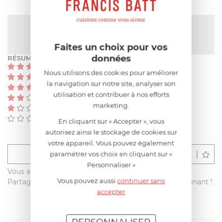
NOTE MOYENNE
Pas encore de note
Faites un choix pour vos
données
RÉSUMÉ
(0)
Nous utilisons des cookies pour améliorer
(0)
la navigation sur notre site, analyser son
(0)
utilisation et contribuer à nos efforts
(0)
marketing.
(0)
(0)
En cliquant sur « Accepter », vous
autorisez ainsi le stockage de cookies sur
votre appareil. Vous pouvez également
paramétrer vos choix en cliquant sur «
Déposer un avis
Personnaliser »
Vous avez acheté ce produit sur francisbatt.com ?
Vous pouvez aussi
continuer sans
Partagez votre avis avec les autres clients dès maintenant !
accepter