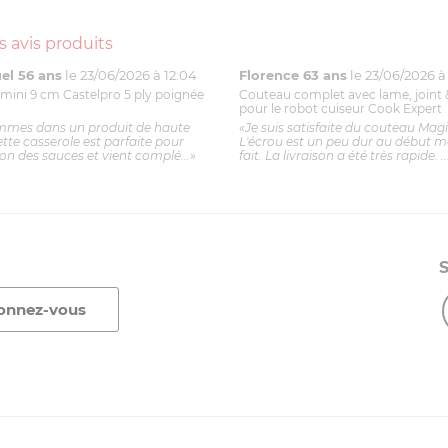
s avis produits
l 56 ans
le 23/06/2026 à 12:04
Florence 63 ans
le 23/06/2026 à 
mini 9 cm Castelpro 5 ply poignée
Couteau complet avec lame, joint 
pour le robot cuiseur Cook Expert
mmes dans un produit de haute
«Je suis satisfaite du couteau Mag
ette casserole est parfaite pour
L'écrou est un peu dur au début ma
ion des sauces et vient complé...»
fait. La livraison a été très rapide. ..