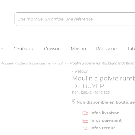
er
Couteaux
Cuisson
Maison
Pâtisserie
Tab
Accueil
>
Ustensiles de cuisine
>
Moulin
>
Moulin a poivre rumba blanc mat 18cm
<
Retour
Moulin a poivre rum
DE BUYER
Réf. : 128240 - 10-121803
Non disponible en boutiqu
Infos livraison
Infos paiement
Infos retour