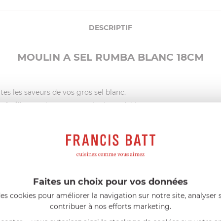
DESCRIPTIF
MOULIN A SEL RUMBA BLANC 18CM
tes les saveurs de vos gros sel blanc.
'abeille
avec broyeur en acier inoxydable.
avec le
moulin à poivre
ou à
épices
pour faire sensation !
e et rapide.
Réglez la mouture
à l'aide du bouton : plus le bouto
 montre pour éviter d'endommager les dents du broyeur.
Faites un choix pour vos données
es cookies pour améliorer la navigation sur notre site, analyser s
contribuer à nos efforts marketing.
l'exposition près d'une source de chaleur.