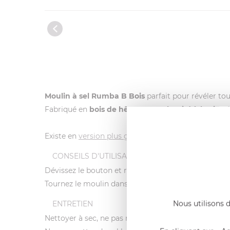
Moulin à sel Rumba B Bois
parfait pour révéler tou
Fabriqué en
bois de hêtre naturel traité à la cire d
Existe en
version plus grande de 20 cm.
A accorder 
CONSEILS D'UTILISATION
Dévissez le bouton et remplissez par le haut : simpl
Tournez le moulin dans le sens des aiguilles d'une
Nous utilisons d
ENTRETIEN
Nettoyer à sec, ne pas mouiller. Eviter les chocs et 