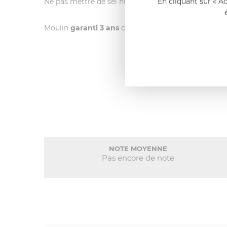
En cliquant sur « A
Ne pas mettre de sel humide.
Moulin
garanti 3 ans
contre tout vice de fabricatio
NOTE MOYENNE
Pas encore de note