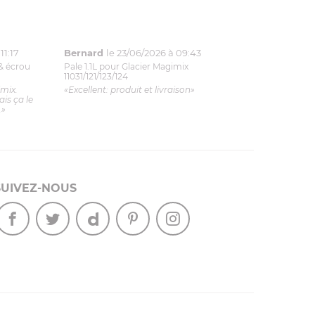
11:17
Bernard
le 23/06/2026 à 09:43
& écrou
Pale 1.1L pour Glacier Magimix
11031/121/123/124
imix.
«Excellent: produit et livraison»
is ça le
.»
SUIVEZ-NOUS