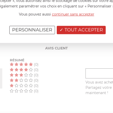
ccepter », vous autorisez ainsi le stockage de cookies sur votre a
également paramétrer vos choix en cliquant sur « Personnaliser 
n et dans des conditions normales d'utilisation
Vous pouvez aussi
continuer sans accepter
PERSONNALISER
TOUT ACCEPTER
AIDE AU CHOIX
AVIS CLIENT
RÉSUMÉ
(0)
(0)
(0)
(0)
Vous avez achet
(0)
Partagez votre a
(0)
maintenant !