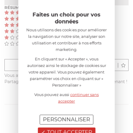
RÉSUMÉ
(0)
Faites un choix pour vos
(0)
données
(0)
Nous utilisons des cookies pour améliorer
(0)
la navigation sur notre site, analyser son
(0)
utilisation et contribuer à nos efforts
(0)
marketing.
En cliquant sur « Accepter », vous
Déposer un avis
autorisez ainsi le stockage de cookies sur
votre appareil. Vous pouvez également
Vous avez acheté ce produit sur francisbatt.com ?
paramétrer vos choix en cliquant sur «
Partagez votre avis avec les autres clients dès maintenant !
Personnaliser »
Vous pouvez aussi
continuer sans
accepter
PERSONNALISER
TOUT ACCEPTER