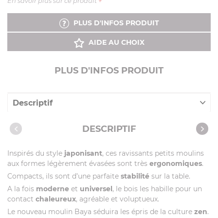
En savoir plus sur ce produit
+
PLUS D'INFOS PRODUIT
AIDE AU CHOIX
PLUS D'INFOS PRODUIT
Descriptif
Caractéristiques
DESCRIPTIF
Notices
Inspirés du style
japonisant
, ces ravissants petits moulins
Vidéos
aux formes légèrement évasées sont très
ergonomiques
.
Compacts, ils sont d’une parfaite
stabilité
sur la table.
A la fois
moderne
et
universel
, le bois les habille pour un
contact
chaleureux
, agréable et voluptueux.
Le nouveau moulin Baya séduira les épris de la culture
zen
.