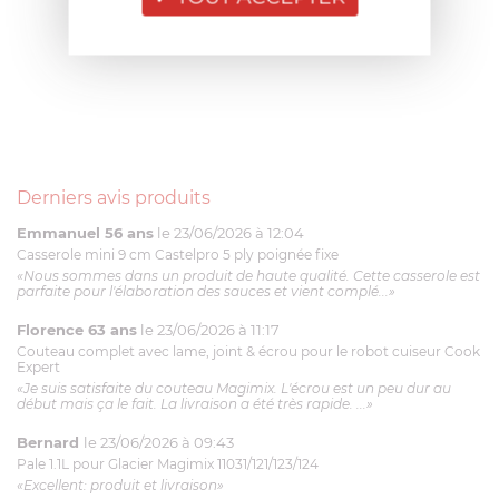
Derniers avis produits
Emmanuel 56 ans
le 23/06/2026 à 12:04
Casserole mini 9 cm Castelpro 5 ply poignée fixe
«Nous sommes dans un produit de haute qualité. Cette casserole est
parfaite pour l'élaboration des sauces et vient complé...»
Florence 63 ans
le 23/06/2026 à 11:17
Couteau complet avec lame, joint & écrou pour le robot cuiseur Cook
Expert
«Je suis satisfaite du couteau Magimix. L'écrou est un peu dur au
début mais ça le fait. La livraison a été très rapide. ...»
Bernard
le 23/06/2026 à 09:43
Pale 1.1L pour Glacier Magimix 11031/121/123/124
«Excellent: produit et livraison»