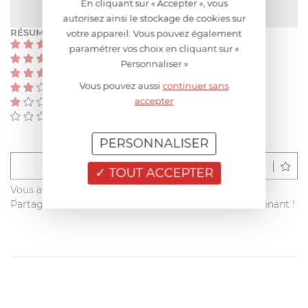
Pas encore de note
En cliquant sur « Accepter », vous
autorisez ainsi le stockage de cookies sur
RÉSUMÉ
votre appareil. Vous pouvez également
(0)
paramétrer vos choix en cliquant sur «
(0)
Personnaliser »
(0)
Vous pouvez aussi
continuer sans
(0)
accepter
(0)
(0)
PERSONNALISER
Déposer un avis
TOUT ACCEPTER
Vous avez acheté ce produit sur francisbatt.com ?
Partagez votre avis avec les autres clients dès maintenant !