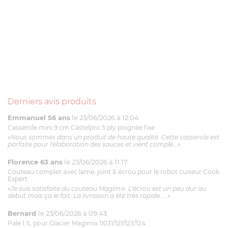
Derniers avis produits
Emmanuel 56 ans
le 23/06/2026 à 12:04
Casserole mini 9 cm Castelpro 5 ply poignée fixe
«Nous sommes dans un produit de haute qualité. Cette casserole est
parfaite pour l'élaboration des sauces et vient complé...»
Florence 63 ans
le 23/06/2026 à 11:17
Couteau complet avec lame, joint & écrou pour le robot cuiseur Cook
Expert
«Je suis satisfaite du couteau Magimix. L'écrou est un peu dur au
début mais ça le fait. La livraison a été très rapide. ...»
Bernard
le 23/06/2026 à 09:43
Pale 1.1L pour Glacier Magimix 11031/121/123/124