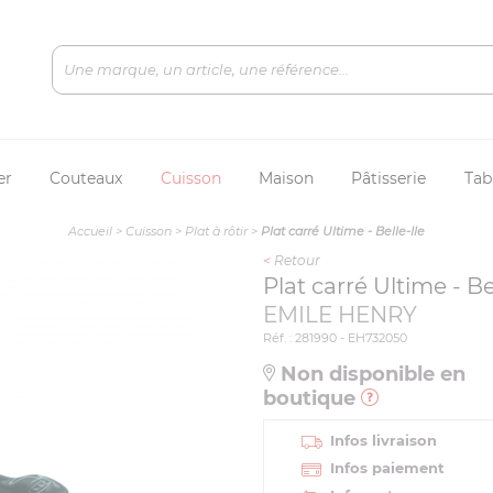
er
Couteaux
Cuisson
Maison
Pâtisserie
Tab
Accueil
>
Cuisson
>
Plat à rôtir
>
Plat carré Ultime - Belle-Ile
<
Retour
Plat carré Ultime - Be
EMILE HENRY
Réf. : 281990 - EH732050
Non disponible en
boutique
Infos livraison
Infos paiement