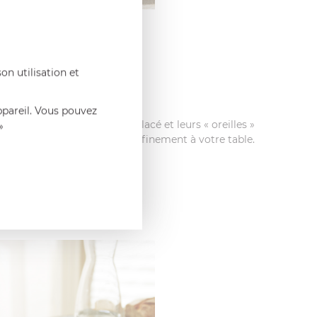
on utilisation et
ppareil. Vous pouvez
rs, leur émail élégamment glacé et leurs « oreilles »
»
pporteront une touche de raffinement à votre table.