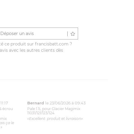
Déposer un avis
é ce produit sur francisbatt.com ?
vis avec les autres clients dès
11:17
Bernard
le 23/06/2026 à 09:43
& écrou
Pale 1.1L pour Glacier Magimix
11031/121/123/124
imix.
«Excellent: produit et livraison»
is ça le
.»