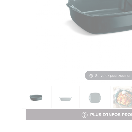
Survolez pour zoomer
PLUS D'INFOS PRO