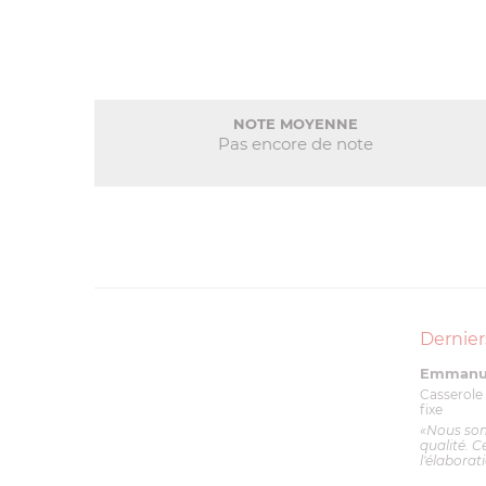
NOTE MOYENNE
Pas encore de note
Dernier
Emmanue
Casserole 
fixe
«Nous so
qualité. C
l'élaborat