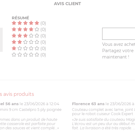
AVIS CLIENT
RÉSUMÉ
(0)
(0)
(0)
(0)
Vous avez achet
(0)
Partagez votre a
(0)
maintenant !
s avis produits
l 56 ans
le 23/06/2026 à 12:04
Florence 63 ans
le 23/06/2026 à 
mini 9 cm Castelpro 5 ply poignée
Couteau complet avec lame, joint 
pour le robot cuiseur Cook Expert
mmes dans un produit de haute
«Je suis satisfaite du couteau Mag
ette casserole est parfaite pour
L'écrou est un peu dur au début ma
ion des sauces et vient complé...»
fait. La livraison a été très rapide. ..