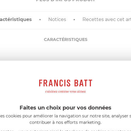
actéristiques
Notices
Recettes avec cet art
CARACTÉRISTIQUES
1
ans
1
an(s)
France métropolitaine
4.3
cm
Faites un choix pour vos données
25
cm
30
cm
es cookies pour améliorer la navigation sur notre site, analyser s
730
g
contribuer à nos efforts marketing.
12
L