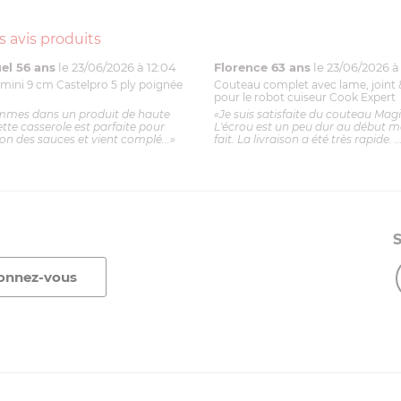
s avis produits
l 56 ans
le 23/06/2026 à 12:04
Florence 63 ans
le 23/06/2026 à 
mini 9 cm Castelpro 5 ply poignée
Couteau complet avec lame, joint 
pour le robot cuiseur Cook Expert
mmes dans un produit de haute
«Je suis satisfaite du couteau Mag
ette casserole est parfaite pour
L'écrou est un peu dur au début ma
ion des sauces et vient complé...»
fait. La livraison a été très rapide. ..