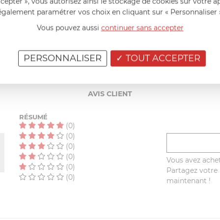
ccepter », vous autorisez ainsi le stockage de cookies sur votre a
740
g
également paramétrer vos choix en cliquant sur « Personnaliser 
Vous pouvez aussi
continuer sans accepter
1
an(s)
PERSONNALISER
TOUT ACCEPTER
AIDE AU CHOIX
AVIS CLIENT
RÉSUMÉ
(0)
(0)
(0)
(0)
Vous avez achet
(0)
Partagez votre a
(0)
maintenant !