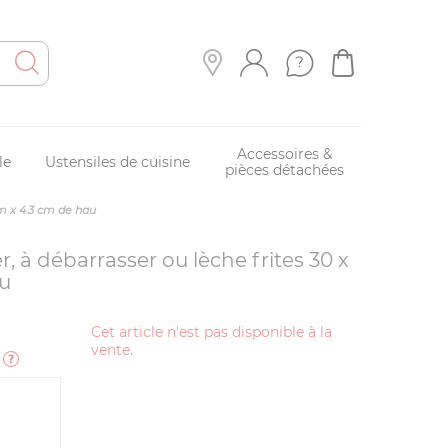
Accessoires &
le
Ustensiles de cuisine
pièces détachées
cm x 4.3 cm de hau
r, à débarrasser ou lèche frites 30 x
au
Cet article n'est pas disponible à la
vente.
e