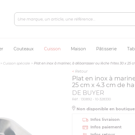
er
Couteaux
Cuisson
Maison
Pâtisserie
Tab
>
Cuisson spéciale
>
Plat en inox à mariner, à débarrasser ou lèche frites 30 x 25 
<
Retour
Plat en inox à marine
25 cm x 4.3 cm de h
DE BUYER
Réf. : 130892 - 10-328330
Non disponible en boutiqu
Infos livraison
Infos paiement
Infos retour