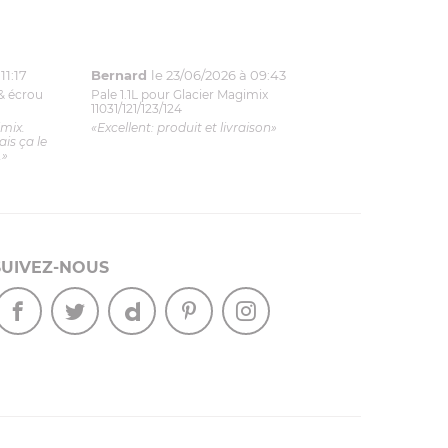
11:17
Bernard
le 23/06/2026 à 09:43
& écrou
Pale 1.1L pour Glacier Magimix
11031/121/123/124
imix.
«Excellent: produit et livraison»
is ça le
.»
SUIVEZ-NOUS