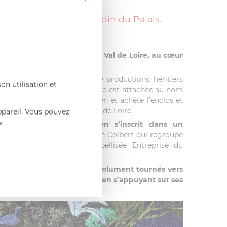
int Pierre Frey : Le Jardin du Palais.
IE DE GIEN
créée en 1821 à Gien dans le Val de Loire, au cœur
ance à de nombreux sites de productions, héritiers
on utilisation et
ssés. Son histoire bicentenaire est attachée au nom
mas Hall. Hall s’installe à Gien et achète l’enclos et
Minimes situés sur les bords de Loire.
ppareil. Vous pouvez
»
mais la Faïencerie de Gien s’inscrit dans un
embre du prestigieux Comité Colbert qui regroupe
ises du luxe, elle est labellisée Entreprise du
e la Manufacture sont résolument tournés vers
Faïence fine de demain tout en s’appuyant sur ses