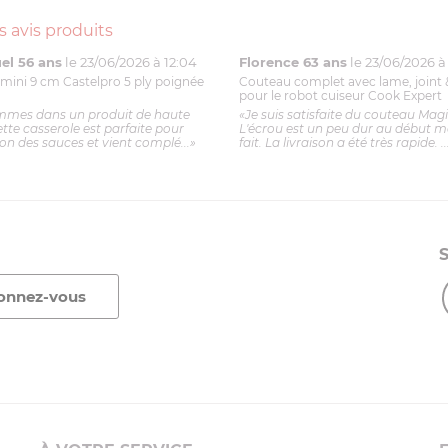
s avis produits
l 56 ans
le 23/06/2026 à 12:04
Florence 63 ans
le 23/06/2026 à 
mini 9 cm Castelpro 5 ply poignée
Couteau complet avec lame, joint 
pour le robot cuiseur Cook Expert
mmes dans un produit de haute
«Je suis satisfaite du couteau Mag
ette casserole est parfaite pour
L'écrou est un peu dur au début ma
ion des sauces et vient complé...»
fait. La livraison a été très rapide. ..