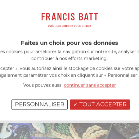
écor inspiré de la nouvelle collection de papier pe
A PROPOS DE LA FAÏENCER
La Faïencerie de Gien a été 
de la France.
Faites un choix pour vos données
Le XIXème siècle donne naiss
es cookies pour améliorer la navigation sur notre site, analyser s
des céramistes des siècles pa
contribuer à nos efforts marketing.
Gien
de son créateur, l’anglais Tho
les bâtiments du couvent des 
ccepter », vous autorisez ainsi le stockage de cookies sur votre a
également paramétrer vos choix en cliquant sur « Personnaliser 
e la célèbre maison parisienne.
Aujourd’hui, plus que ja
ont le mélange de couleur et la
programme d’excellence
. M
Vous pouvez aussi
continuer sans accepter
un décor végétal avec des
les grandes marques frança
Patrimoine Vivant.
 cette collection.
PERSONNALISER
TOUT ACCEPTER
Les femmes et les hommes d
l’avenir pour réinventer la 
racines bicentenaires.