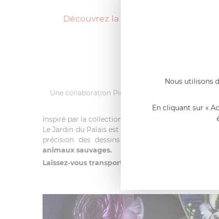
Découvrez la nouvelle collection au d
Nous utilisons d
Une collaboration Pierre Frey et la Faïencerie de 
En cliquant sur « A
Inspiré par la collection de papier peint éponyme d
Le Jardin du Palais est une collection éclectique d
précision des dessins
invite au voyage dans 
animaux sauvages.
Laissez-vous transporter en dehors du temps avec