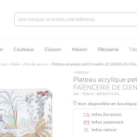
er
Couteaux
Cuisson
Maison
Pâtisserie
Tab
cueil
>
Table
>
Plat de service
>
Plateau acrylique petit modèle LE JARDIN DU PAL
<
Retour
Plateau acrylique p
FAÏENCERIE DE GIE
Réf. : 753645 - 8009JPPMPL
Non disponible en boutiqu
Infos livraison
Infos paiement
Infos retour