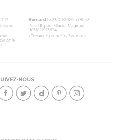
11:17
Bernard
le 23/06/2026 à 09:43
& écrou
Pale 1.1L pour Glacier Magimix
11031/121/123/124
imix.
«Excellent: produit et livraison»
is ça le
.»
SUIVEZ-NOUS