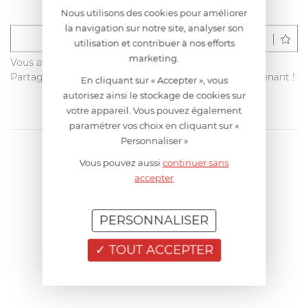
Nous utilisons des cookies pour améliorer
la navigation sur notre site, analyser son
Déposer un avis
utilisation et contribuer à nos efforts
marketing.
Vous avez acheté ce produit sur francisbatt.com ?
Partagez votre avis avec les autres clients dès maintenant !
En cliquant sur « Accepter », vous
autorisez ainsi le stockage de cookies sur
votre appareil. Vous pouvez également
paramétrer vos choix en cliquant sur «
Personnaliser »
Vous pouvez aussi
continuer sans
accepter
PERSONNALISER
TOUT ACCEPTER