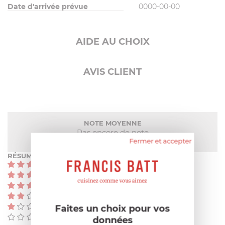
Date d'arrivée prévue
0000-00-00
AIDE AU CHOIX
AVIS CLIENT
NOTE MOYENNE
Pas encore de note
Fermer et accepter
RÉSUMÉ
(0)
(0)
(0)
(0)
(0)
Faites un choix pour vos
(0)
données