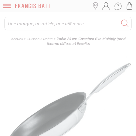
Accueil
>
Cuisson
>
Poêle
>
Poêle 24 cm Castelpro fixe Multiply (fond
thermo diffuseur) Exceliss