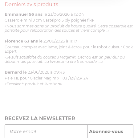
Derniers avis produits
Emmanuel 56 ans
le 23/06/2026 à 12:04
Casserole mini 9 cm Castelpro 5 ply poignée fixe
«Nous sommes dans un produit de haute qualité. Cette casserole est
parfaite pour l'élaboration des sauces et vient complé...»
Florence 63 ans
le 23/06/2026 à 11:17
Couteau complet avec lame, joint & écrou pour le robot cuiseur Cook
Expert
«Je suis satisfaite du couteau Magimix. L'écrou est un peu dur au
début mais ça le fait. La livraison a été très rapide. ...»
Bernard
le 23/06/2026 à 09:43
Pale 1.1L pour Glacier Magimix 11031/121/123/124
«Excellent: produit et livraison»
RECEVEZ LA NEWSLETTER