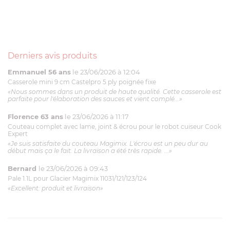
Derniers avis produits
Emmanuel 56 ans
le 23/06/2026 à 12:04
Casserole mini 9 cm Castelpro 5 ply poignée fixe
«Nous sommes dans un produit de haute qualité. Cette casserole est
parfaite pour l'élaboration des sauces et vient complé...»
Florence 63 ans
le 23/06/2026 à 11:17
Couteau complet avec lame, joint & écrou pour le robot cuiseur Cook
Expert
«Je suis satisfaite du couteau Magimix. L'écrou est un peu dur au
début mais ça le fait. La livraison a été très rapide. ...»
Bernard
le 23/06/2026 à 09:43
Pale 1.1L pour Glacier Magimix 11031/121/123/124
«Excellent: produit et livraison»