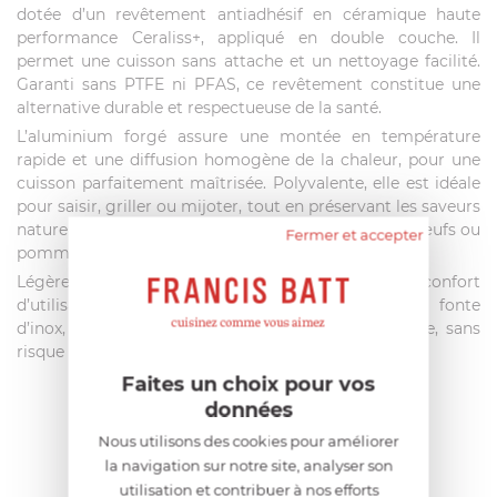
dotée d’un revêtement antiadhésif en céramique haute
performance Ceraliss+, appliqué en double couche. Il
permet une cuisson sans attache et un nettoyage facilité.
Garanti sans PTFE ni PFAS, ce revêtement constitue une
alternative durable et respectueuse de la santé.
L’aluminium forgé assure une montée en température
rapide et une diffusion homogène de la chaleur, pour une
cuisson parfaitement maîtrisée. Polyvalente, elle est idéale
pour saisir, griller ou mijoter, tout en préservant les saveurs
naturelles des aliments – notamment les poissons, œufs ou
Fermer et accepter
pommes de terre.
Légère et ergonomique, elle offre un grand confort
d’utilisation au quotidien. Sa poignée rivetée en fonte
d’inox, athermique, garantit une prise en main sûre, sans
risque de brûlure.
Faites un choix pour vos
données
AIDE AU CHOIX
Nous utilisons des cookies pour améliorer
la navigation sur notre site, analyser son
utilisation et contribuer à nos efforts