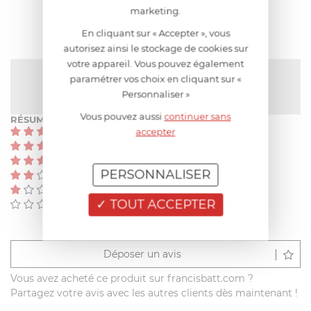
AVIS CLIENT
marketing.
En cliquant sur « Accepter », vous
autorisez ainsi le stockage de cookies sur
votre appareil. Vous pouvez également
NOTE MOYENNE
paramétrer vos choix en cliquant sur «
Pas encore de note
Personnaliser »
Vous pouvez aussi
continuer sans
RÉSUMÉ
(0)
accepter
(0)
(0)
PERSONNALISER
(0)
(0)
TOUT ACCEPTER
(0)
Déposer un avis
Vous avez acheté ce produit sur francisbatt.com ?
Partagez votre avis avec les autres clients dès maintenant !