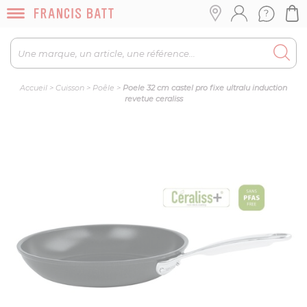
Accueil
>
Cuisson
>
Poêle
>
Poele 32 cm castel pro fixe ultralu induction
revetue ceraliss