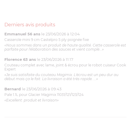
Derniers avis produits
Emmanuel 56 ans
le 23/06/2026 à 12:04
Casserole mini 9 cm Castelpro 5 ply poignée fixe
«Nous sommes dans un produit de haute qualité. Cette casserole est
parfaite pour l'élaboration des sauces et vient complé...»
Florence 63 ans
le 23/06/2026 à 11:17
Couteau complet avec lame, joint & écrou pour le robot cuiseur Cook
Expert
«Je suis satisfaite du couteau Magimix. L'écrou est un peu dur au
début mais ça le fait. La livraison a été très rapide. ...»
Bernard
le 23/06/2026 à 09:43
Pale 1.1L pour Glacier Magimix 11031/121/123/124
«Excellent: produit et livraison»