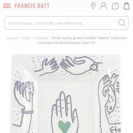
Accueil
>
Table
>
Vaisselle
>
Porte-cartes, grand modèle "Mains" Collection
L'Archipel Sentimental par Jean-Ch