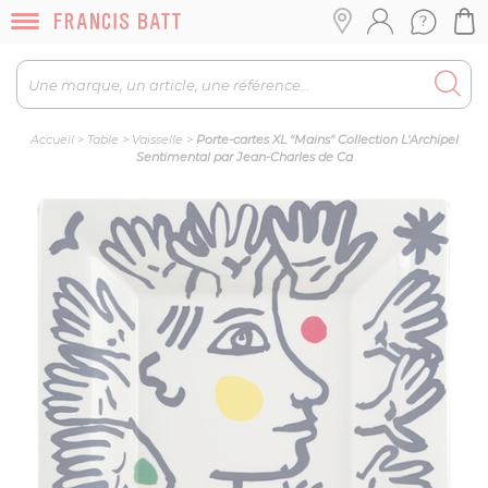
Accueil
>
Table
>
Vaisselle
>
Porte-cartes XL "Mains" Collection L'Archipel
Sentimental par Jean-Charles de Ca