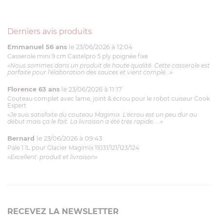
Derniers avis produits
Emmanuel 56 ans
le 23/06/2026 à 12:04
Casserole mini 9 cm Castelpro 5 ply poignée fixe
«Nous sommes dans un produit de haute qualité. Cette casserole est
parfaite pour l'élaboration des sauces et vient complé...»
Florence 63 ans
le 23/06/2026 à 11:17
Couteau complet avec lame, joint & écrou pour le robot cuiseur Cook
Expert
«Je suis satisfaite du couteau Magimix. L'écrou est un peu dur au
début mais ça le fait. La livraison a été très rapide. ...»
Bernard
le 23/06/2026 à 09:43
Pale 1.1L pour Glacier Magimix 11031/121/123/124
«Excellent: produit et livraison»
RECEVEZ LA NEWSLETTER