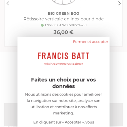
BIG GREEN EGG
Rôtissoire verticale en inox pour dinde
EN STOCK - ENVOI SOUS 24/48H
36,00 €
Fermer et accepter
Acheter
Comparer
AIDE AU CHOIX
Faites un choix pour vos
AVIS CLIENT
données
Nous utilisons des cookies pour améliorer
la navigation sur notre site, analyser son
utilisation et contribuer à nos efforts
NOTE MOYENNE
marketing.
Pas encore de note
En cliquant sur « Accepter », vous