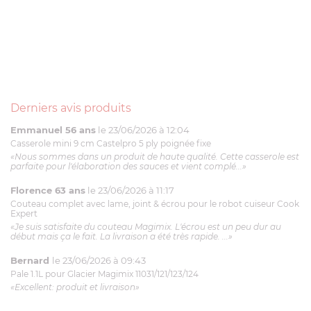
Derniers avis produits
Emmanuel 56 ans
le 23/06/2026 à 12:04
Casserole mini 9 cm Castelpro 5 ply poignée fixe
«Nous sommes dans un produit de haute qualité. Cette casserole est
parfaite pour l'élaboration des sauces et vient complé...»
Florence 63 ans
le 23/06/2026 à 11:17
Couteau complet avec lame, joint & écrou pour le robot cuiseur Cook
Expert
«Je suis satisfaite du couteau Magimix. L'écrou est un peu dur au
début mais ça le fait. La livraison a été très rapide. ...»
Bernard
le 23/06/2026 à 09:43
Pale 1.1L pour Glacier Magimix 11031/121/123/124
«Excellent: produit et livraison»