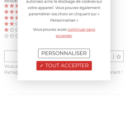
RÉSUMÉ
autorisez ainsi le stockage de cookies sur
(0)
votre appareil. Vous pouvez également
(0)
paramétrer vos choix en cliquant sur «
(0)
Personnaliser »
(0)
Vous pouvez aussi
continuer sans
(0)
accepter
(0)
PERSONNALISER
Déposer un avis
TOUT ACCEPTER
Vous avez acheté ce produit sur francisbatt.com ?
Partagez votre avis avec les autres clients dès maintenant !