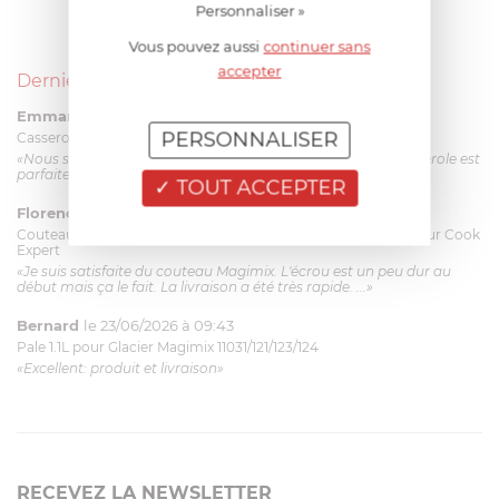
Personnaliser »
Vous pouvez aussi
continuer sans
accepter
Derniers avis produits
Emmanuel 56 ans
le 23/06/2026 à 12:04
PERSONNALISER
Casserole mini 9 cm Castelpro 5 ply poignée fixe
«Nous sommes dans un produit de haute qualité. Cette casserole est
parfaite pour l'élaboration des sauces et vient complé...»
TOUT ACCEPTER
Florence 63 ans
le 23/06/2026 à 11:17
Couteau complet avec lame, joint & écrou pour le robot cuiseur Cook
Expert
«Je suis satisfaite du couteau Magimix. L'écrou est un peu dur au
début mais ça le fait. La livraison a été très rapide. ...»
Bernard
le 23/06/2026 à 09:43
Pale 1.1L pour Glacier Magimix 11031/121/123/124
«Excellent: produit et livraison»
RECEVEZ LA NEWSLETTER