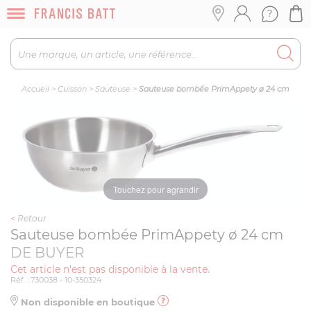
Accueil
>
Cuisson
>
Sauteuse
>
Sauteuse bombée PrimAppety ø 24 cm
Touchez pour agrandir
<
Retour
Sauteuse bombée PrimAppety ø 24 cm
DE BUYER
Cet article n'est pas disponible à la vente.
Réf. : 730038 - 10-350324
Non disponible en boutique