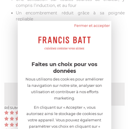
compris l’induction, et au four
Un encombrement réduit grâce à sa poignée
repliable
Fermer et accepter
AIDE AU CHOIX
AVIS CLIENT
Faites un choix pour vos
données
Nous utilisons des cookies pour améliorer
la navigation sur notre site, analyser son
NOTE MOYENNE
utilisation et contribuer à nos efforts
Pas encore de note
marketing.
En cliquant sur « Accepter », vous
RÉSUMÉ
(0)
autorisez ainsi le stockage de cookies sur
(0)
votre appareil. Vous pouvez également
(0)
paramétrer vos choix en cliquant sur «