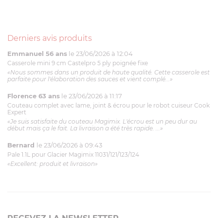
Derniers avis produits
Emmanuel 56 ans
le 23/06/2026 à 12:04
Casserole mini 9 cm Castelpro 5 ply poignée fixe
«Nous sommes dans un produit de haute qualité. Cette casserole est
parfaite pour l'élaboration des sauces et vient complé...»
Florence 63 ans
le 23/06/2026 à 11:17
Couteau complet avec lame, joint & écrou pour le robot cuiseur Cook
Expert
«Je suis satisfaite du couteau Magimix. L'écrou est un peu dur au
début mais ça le fait. La livraison a été très rapide. ...»
Bernard
le 23/06/2026 à 09:43
Pale 1.1L pour Glacier Magimix 11031/121/123/124
«Excellent: produit et livraison»