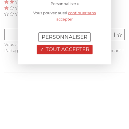
(0)
Personnaliser »
(0)
Vous pouvez aussi
continuer sans
(0)
accepter
Déposer un avis
PERSONNALISER
Vous avez acheté ce produit sur francisbatt.com ?
TOUT ACCEPTER
Partagez votre avis avec les autres clients dès maintenant !