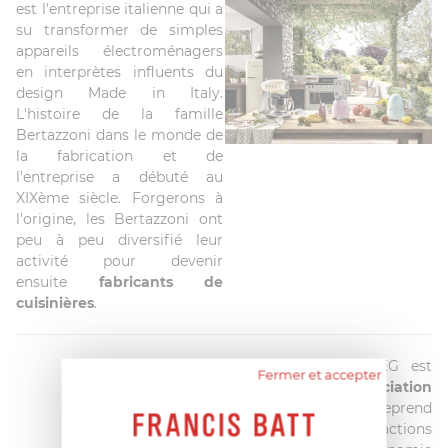
est l'entreprise italienne qui a
su transformer de simples
appareils électroménagers
en interprètes influents du
design Made in Italy.
L'histoire de la famille
Bertazzoni dans le monde de
la fabrication et de
l'entreprise a débuté au
XIXème siècle. Forgerons à
l'origine, les Bertazzoni ont
peu à peu diversifié leur
activité pour devenir
ensuite
fabricants de
cuisinières
.
Depuis quelques années, SMEG est
Fermer et accepter
partenaire de l'
association
HandiCaPZéro
qui entreprend
depuisplus de 3 décennies des actions