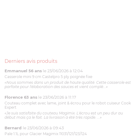
Derniers avis produits
Emmanuel 56 ans
le 23/06/2026 à 12:04
Casserole mini 9 cm Castelpro 5 ply poignée fixe
«Nous sommes dans un produit de haute qualité. Cette casserole est
parfaite pour l'élaboration des sauces et vient complé...»
Florence 63 ans
le 23/06/2026 à 11:17
Couteau complet avec lame, joint & écrou pour le robot cuiseur Cook
Expert
«Je suis satisfaite du couteau Magimix. L'écrou est un peu dur au
début mais ça le fait. La livraison a été très rapide. ...»
Bernard
le 23/06/2026 à 09:43
Pale 1.1L pour Glacier Magimix 11031/121/123/124