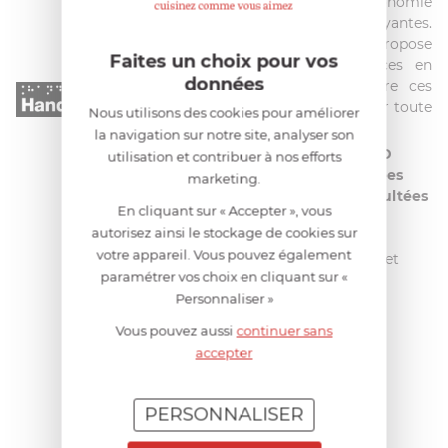
dans le but d'améliorer l'autonomie
des personnes malvoyantes.
Aujourd'hui avec Smeg, elle propose
Faites un choix pour vos
notamment l'édition de notices en
données
braille. Le but étant de rendre ces
produits faciles d'utilisation pour toute
Nous utilisons des cookies pour améliorer
personne déficiente visuelle.
la navigation sur notre site, analyser son
Ces notices, en braille ou sur CD
utilisation et contribuer à nos efforts
audio peuvent être commandées
marketing.
gratuitement
ou bien être
consultées
En cliquant sur « Accepter », vous
directement sur le portail
autorisez ainsi le stockage de cookies sur
internet
handicapzero.org
, site
votre appareil. Vous pouvez également
totalement adapté aux aveugles et
paramétrer vos choix en cliquant sur «
malvoyants.
Personnaliser »
Vous pouvez aussi
continuer sans
accepter
AIDE AU CHOIX
PERSONNALISER
AVIS CLIENT