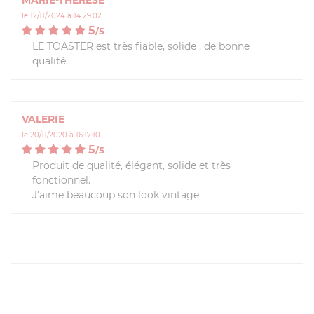
MARIE-THÉRÈSE
le 12/11/2024 à 14:29:02
5
/
5
LE TOASTER est très fiable, solide , de bonne
qualité.
VALERIE
le 20/11/2020 à 16:17:10
5
/
5
Produit de qualité, élégant, solide et très
fonctionnel.
J'aime beaucoup son look vintage.