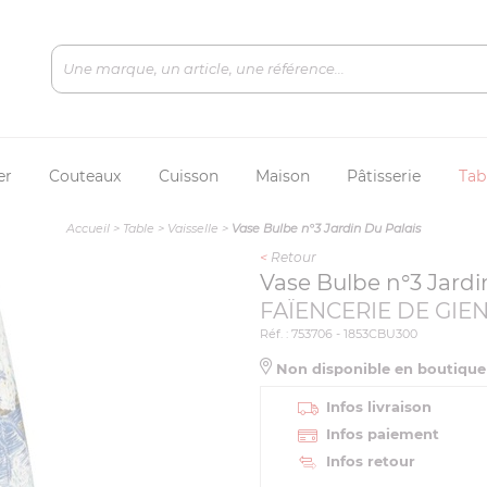
er
Couteaux
Cuisson
Maison
Pâtisserie
Tab
Accueil
>
Table
>
Vaisselle
>
Vase Bulbe n°3 Jardin Du Palais
<
Retour
Vase Bulbe n°3 Jardi
FAÏENCERIE DE GIE
Réf. : 753706 - 1853CBU300
Non disponible en boutiqu
Infos livraison
Infos paiement
Infos retour