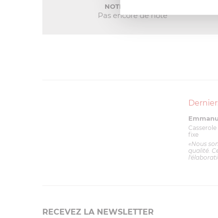
NOTE MOYENNE
Pas encore de note
Dernier
Emmanue
Casserole 
fixe
«Nous so
qualité. C
l'élaborat
RECEVEZ LA NEWSLETTER