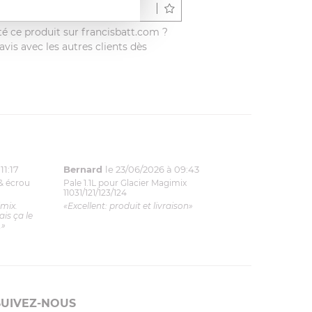
Déposer un avis
é ce produit sur francisbatt.com ?
vis avec les autres clients dès
11:17
Bernard
le 23/06/2026 à 09:43
& écrou
Pale 1.1L pour Glacier Magimix
11031/121/123/124
imix.
«Excellent: produit et livraison»
is ça le
.»
SUIVEZ-NOUS