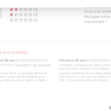
(0)
(0)
Vous avez achet
(0)
Partagez votre a
(0)
maintenant !
s avis produits
l 56 ans
le 23/06/2026 à 12:04
Florence 63 ans
le 23/06/2026 à 
mini 9 cm Castelpro 5 ply poignée
Couteau complet avec lame, joint 
pour le robot cuiseur Cook Expert
mmes dans un produit de haute
«Je suis satisfaite du couteau Mag
ette casserole est parfaite pour
L'écrou est un peu dur au début ma
ion des sauces et vient complé...»
fait. La livraison a été très rapide. ..