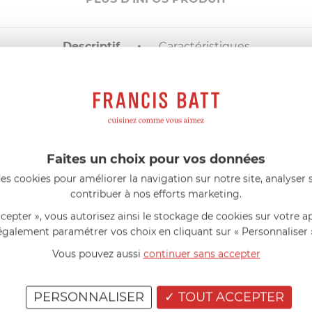
Descriptif
Caractéristiques
DESCRIPTIF
VASE BULBE N°3 JARDIN DU PALAIS
Faites un choix pour vos données
es cookies pour améliorer la navigation sur notre site, analyser s
contribuer à nos efforts marketing.
AIDE AU CHOIX
ccepter », vous autorisez ainsi le stockage de cookies sur votre a
également paramétrer vos choix en cliquant sur « Personnaliser 
AVIS CLIENT
Vous pouvez aussi
continuer sans accepter
RÉSUMÉ
(0)
PERSONNALISER
TOUT ACCEPTER
(0)