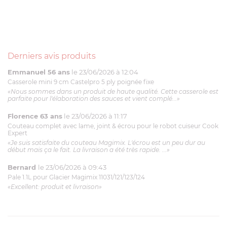
Derniers avis produits
Emmanuel 56 ans
le 23/06/2026 à 12:04
Casserole mini 9 cm Castelpro 5 ply poignée fixe
«Nous sommes dans un produit de haute qualité. Cette casserole est
parfaite pour l'élaboration des sauces et vient complé...»
Florence 63 ans
le 23/06/2026 à 11:17
Couteau complet avec lame, joint & écrou pour le robot cuiseur Cook
Expert
«Je suis satisfaite du couteau Magimix. L'écrou est un peu dur au
début mais ça le fait. La livraison a été très rapide. ...»
Bernard
le 23/06/2026 à 09:43
Pale 1.1L pour Glacier Magimix 11031/121/123/124
«Excellent: produit et livraison»