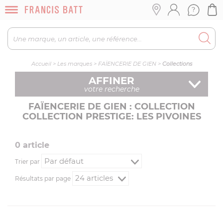
Accueil
>
Les marques
>
FAÏENCERIE DE GIEN
>
Collections
AFFINER
votre recherche
FAÏENCERIE DE GIEN : COLLECTION
COLLECTION PRESTIGE: LES PIVOINES
0
article
Trier par
Résultats par page