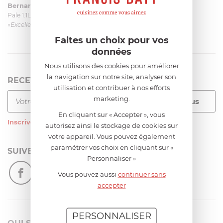
Bernard
le 23/06/2026 à 09:43
Pale 1.1L pour Glacier Magimix 11031/121/123/124
«Excellent: produit et livraison»
Faites un choix pour vos
données
Nous utilisons des cookies pour améliorer
la navigation sur notre site, analyser son
RECEVEZ LA NEWSLETTER
utilisation et contribuer à nos efforts
marketing.
En cliquant sur « Accepter », vous
Inscrivez-vous
à notre newsletter
autorisez ainsi le stockage de cookies sur
votre appareil. Vous pouvez également
paramétrer vos choix en cliquant sur «
SUIVEZ-NOUS
Personnaliser »
Vous pouvez aussi
continuer sans
accepter
PERSONNALISER