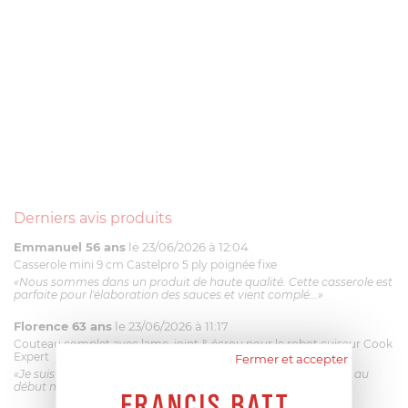
Derniers avis produits
Emmanuel 56 ans
le 23/06/2026 à 12:04
Casserole mini 9 cm Castelpro 5 ply poignée fixe
«Nous sommes dans un produit de haute qualité. Cette casserole est
parfaite pour l'élaboration des sauces et vient complé...»
Florence 63 ans
le 23/06/2026 à 11:17
Couteau complet avec lame, joint & écrou pour le robot cuiseur Cook
Expert
Fermer et accepter
«Je suis satisfaite du couteau Magimix. L'écrou est un peu dur au
début mais ça le fait. La livraison a été très rapide. ...»