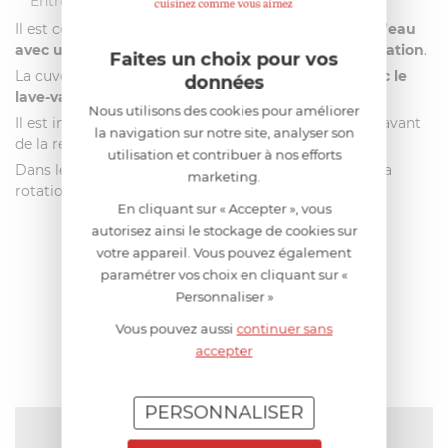
Entretien
Il est conseillé de nettoyer la cuve de la sorbetière
à l’eau
avec une éponge non abrasive après chaque utilisation
.
Faites un choix pour vos
La cuve de remplacement n’est
pas compatible avec le
données
lave-vaisselle
.
Nous utilisons des cookies pour améliorer
Il est impératif de
bien sécher l’intérieur
de la cuve avant
la navigation sur notre site, analyser son
de la remettre au congélateur.
utilisation et contribuer à nos efforts
Dans le cas contraire, l’eau congèlera et empêchera la
marketing.
rotation de la pale à la prochaine utilisation.
En cliquant sur « Accepter », vous
autorisez ainsi le stockage de cookies sur
votre appareil. Vous pouvez également
AIDE AU CHOIX
paramétrer vos choix en cliquant sur «
Personnaliser »
AVIS CLIENT
Vous pouvez aussi
continuer sans
accepter
PERSONNALISER
NOTE MOYENNE
Pas encore de note