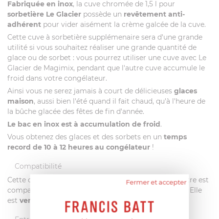
Fabriquée en inox
, la cuve chromée de 1,5 l pour
sorbetière Le Glacier
possède un
revêtement anti-
adhérent
pour vider aisément la crème galcée de la cuve.
Cette cuve à sorbetière supplémenaire sera d'une grande
utilité si vous souhaitez réaliser une grande quantité de
glace ou de sorbet : vous pourrez utiliser une cuve avec Le
Glacier de Magimix, pendant que l'autre cuve accumule le
froid dans votre congélateur.
Ainsi vous ne serez jamais à court de délicieuses
glaces
maison
, aussi bien l'été quand il fait chaud, qu'à l'heure de
la bûche glacée des fêtes de fin d'année.
Le bac en inox est à accumulation de froid
.
Vous obtenez des glaces et des sorbets en un
temps
record de 10 à 12 heures au congélateur
!
Compatibilité
Cette cuve de remplacement coloris chromé de 1,5 litre est
Fermer et accepter
compatible avec la sorbetière Le Glacier de Magimix. Elle
est
vendue seule
.