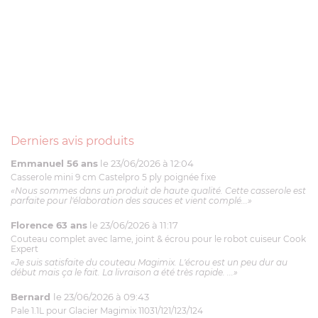
Derniers avis produits
Emmanuel 56 ans
le 23/06/2026 à 12:04
Casserole mini 9 cm Castelpro 5 ply poignée fixe
«Nous sommes dans un produit de haute qualité. Cette casserole est
parfaite pour l'élaboration des sauces et vient complé...»
Florence 63 ans
le 23/06/2026 à 11:17
Couteau complet avec lame, joint & écrou pour le robot cuiseur Cook
Expert
«Je suis satisfaite du couteau Magimix. L'écrou est un peu dur au
début mais ça le fait. La livraison a été très rapide. ...»
Bernard
le 23/06/2026 à 09:43
Pale 1.1L pour Glacier Magimix 11031/121/123/124