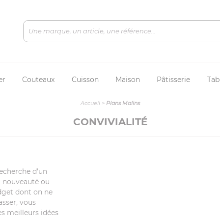
er
Couteaux
Cuisson
Maison
Pâtisserie
Tab
Accueil
>
Plans Malins
CONVIVIALITÉ
recherche d'un
la nouveauté ou
dget dont on ne
asser, vous
es meilleurs idées