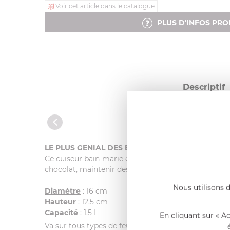
Voir cet article dans le catalogue
PLUS D'INFOS PRO
Descriptif
LE PLUS GENIAL DES BAIN MARIE !
Ce cuiseur bain-marie est constitué d'une
double p
chocolat, maintenir des sauces à température. Il est
Nous utilisons d
Diamètre
: 16 cm
Hauteur
: 12.5 cm
Capacité
: 1.5 L
En cliquant sur « A
Va sur tous types de feux dont l'induction.