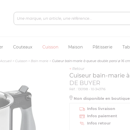
er
Couteaux
Cuisson
Maison
Pâtisserie
Tab
Accueil
>
Cuisson
>
Bain marie
>
Cuiseur bain-marie à queue double paroi ø 16 c
<
Retour
Cuiseur bain-marie à
DE BUYER
Réf. : 130198 - 10-343716
Non disponible en boutiqu
Infos livraison
Infos paiement
Infos retour