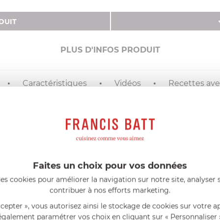
DUIT
PLUS D'INFOS PRODUIT
Caractéristiques
Vidéos
Recettes avec
DESCRIPTIF
aroi
en
acier inoxydable
dans laquelle l'eau est chauffée. Il pe
 muni d'une queue pour une utilisation facile.
Faites un choix pour vos données
es cookies pour améliorer la navigation sur notre site, analyser s
contribuer à nos efforts marketing.
ccepter », vous autorisez ainsi le stockage de cookies sur votre a
également paramétrer vos choix en cliquant sur « Personnaliser 