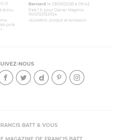
11:17
Bernard
le 23/06/2026 à 09:43
& écrou
Pale 1.1L pour Glacier Magimix
11031/121/123/124
imix.
«Excellent: produit et livraison»
is ça le
.»
SUIVEZ-NOUS
FRANCIS BATT & VOUS
LE MAGAZINE DE FRANCIS BATT