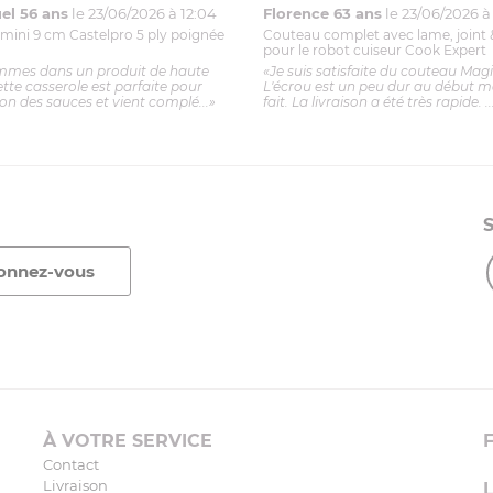
l 56 ans
le 23/06/2026 à 12:04
Florence 63 ans
le 23/06/2026 à 
mini 9 cm Castelpro 5 ply poignée
Couteau complet avec lame, joint 
pour le robot cuiseur Cook Expert
mmes dans un produit de haute
«Je suis satisfaite du couteau Mag
ette casserole est parfaite pour
L'écrou est un peu dur au début ma
ion des sauces et vient complé...»
fait. La livraison a été très rapide. ..
À VOTRE SERVICE
Contact
Livraison